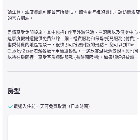
請注意，酒店資訊可能會有所變化。 如需更準確的資訊，請訪問酒店
的官方網站。
盡情享受休閒設施，其中包括1 座室外游泳池、三溫暖以及健身中心
這家度假村還提供免費無線上網、禮賓服務和保母/托兒服務 (付費)。
搭乘付費的地區接駁車，很快即可抵達附近的景點。 您可以到The 
Club by Zazen海濱餐廳享用簡單餐點，一邊欣賞游泳池景觀。您也可
以待在房間裡，享受客房餐點服務 (有時間限制)。如果想好好放鬆一
下，您可以到海灘酒吧、池畔酒吧或 2 間酒吧/酒廊的其中一間點一
喜愛的飲料。每日 06:30 至 10:00 付費供應歐陸早餐。 住宿精心提供
禮車/豪華轎車服務、乾洗/洗衣服務以及多語服務人員。房客可付費
坐機場來回接駁車 (24 小時)和遊輪碼頭接駁車。 26 間精心設有電冰
以及平面電視的獨特家具客房等您入住，享受家一般的溫馨與舒適。
房型
您的Select Comfort床墊搭配有高級寢具。客房設有私人陽台。房內提
供免費無線上網讓您隨時保持連線，並且提供數位電視節目等娛樂。
最遲入住前一天可免費取消（日本時間）
客房專用浴室設有淋浴設備，並精心提供免費盥洗用品以及吹風機。
坐禪精品水療度假村的位置在蘇梅島，住這裡，您將位於海灘上，開
車約 5 分鐘就能抵達波普托海灘和 漁人村。 此海灘度假村地點絕佳
從這裡開車約 6.1 公里 (3.8 英哩) 可以到班拉克碼頭，開車 7.9 公里 
(4.9 英哩) 則會抵達查汶海灘。