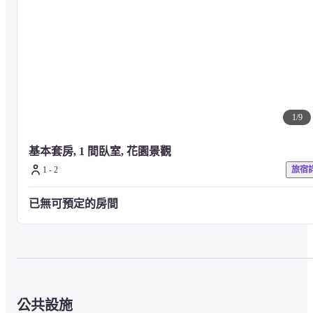
1
/
9
基本套房, 1 間臥室, 花園景觀
1 - 2
旅宿
已無可預定的房間
公共設施