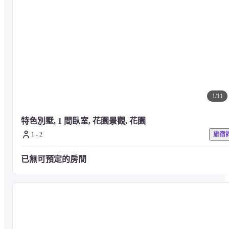
— 附近的景點 —
波普托海灘 - 0.6 公里
蘇美島卡丁車 - 1.2 公里
漁人村 - 2.1 公里
湄南中國寺廟 - 2.4 公里
湄南唐人街市場 - 2.5 公里
1
/
11
湄南早市 - 2.7 公里
蘇梅島大象保護區博普 - 3.3 公里
蘇美水上樂園 - 3.4 公里
特色別墅, 1 間臥室, 花園景觀, 花園
密西中心 - 3.4 公里
1 - 2
旅宿
大佛海灘 - 3.5 公里
班頓國際醫院 - 3.5 公里
已無可預定的房間
蘇梅島特易購蓮花賣場 - 4.9 公里
泰國國際醫院 - 4.9 公里
普拉蘭渡輪碼頭 - 5 公里
蘇美島大影城蓮花 - 5 公里
適合坐禪精品水療度假村的機場是蘇梅島機場 (USM) - 8.3 公里