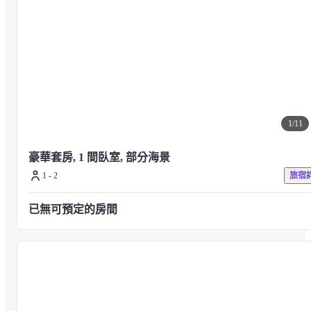
1
/
11
豪華套房, 1 間臥室, 部分海景
1 - 2
旅宿
已無可預定的房間