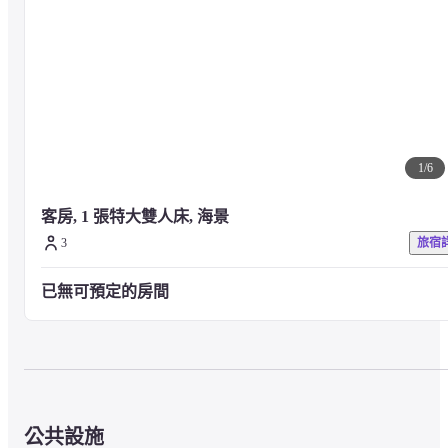
1
/
6
客房, 1 張特大雙人床, 海景
3
旅宿
已無可預定的房間
公共設施