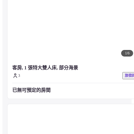
1
/
6
客房, 1 張特大雙人床, 部分海景
3
旅宿
已無可預定的房間