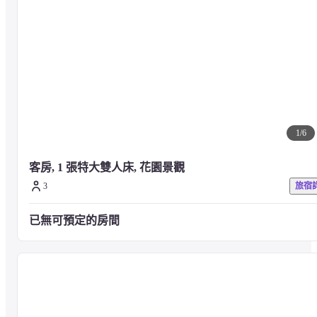
— 附近的景點 —
巨石海灘 - 0.1 公里
蘇美足球高爾夫 - 1 公里
查汶海灘 - 1.7 公里
曾蒙海灘 - 2.2 公里
國際迷你高爾夫 - 2.2 公里
Ko Fan Yai 海灘 - 2.6 公里
1
/
6
Plai Laem 寺 - 2.7 公里
Plai Laem 海灘 - 3.2 公里
大佛寺 - 3.4 公里
客房, 1 張特大雙人床, 花園景觀
通賽海灘 - 3.5 公里
3
旅宿
班拉克碼頭 - 3.6 公里
蘇美島中央購物中心 - 3.9 公里
已無可預定的房間
查汶湖 - 4.1 公里
查汶夜市 - 4.2 公里
Ritz Carlton 海灘 - 4.3 公里
適合蘇美島凱悅麗晶飯店的機場是蘇梅島機場 (USM) - 2.5 公里