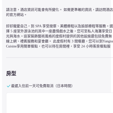
請注意，酒店資訊可能會有所變化。 如需更準確的資訊，請訪問酒店
的官方網站。
好好寵愛自己，到 SPA 享受按摩、美體療程以及臉部療程等服務。選
擇 5 座室外游泳池的其中一座盡情戲水之後，您可至私人海灘享受日
光與海水。這家裝飾藝術風格的度假村提供的其他設施還包括免費無
線上網、禮賓服務和宴會廳。 此度假村有 3 間餐廳，您可以到Yangna
Cuisine享用簡單餐點，也可以待在房間裡，享受 24 小時客房餐點服
務。一天即將結束時，如果想放鬆一下，可以到酒吧/酒廊或海灘酒吧
喝一杯。每日 07:00 至 10:30 付費供應吃到飽自助式早餐。 住宿精心
提供乾洗/洗衣服務、24 小時櫃台服務以及自動櫃員機。住宿內附設
費代客停車。 140 間精心設有迷你吧以及平面電視的客房等您入住，
享受家一般的溫馨與舒適。房內提供免費無線上網讓您隨時保持連
房型
線，並且提供數位電視節目等娛樂。客房專用浴室設有獨立浴缸和淋
浴設備，並精心提供免費盥洗用品以及吹風機。貼心提供電話，並且
最遲入住前一天可免費取消（日本時間）
設有保險箱以及免費瓶裝水。
蘇美島凱悅麗晶飯店的位置在蘇梅島，海邊，距離查汶海灘和曾蒙海
灘約 5 分鐘車程。 此海灘度假村地點絕佳，從這裡開車約 4.7 公里 
(2.9 英哩) 可以到大佛寺，開車 8.2 公里 (5.1 英哩) 則會抵達漁人村。