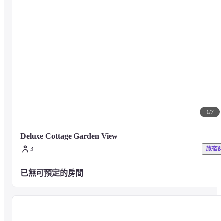
(4.3 英哩) 則會抵達波普托海灘。
— 附近的景點 —
查汶海灘 - 0.3 公里
考納天海灘 - 0.5 公里
蘇美島中央購物中心 - 0.5 公里
查汶夜市 - 0.7 公里
查汶湖 - 1 公里
查汶步行街 - 1.5 公里
1
/
7
蘇美國際泰拳體育館 - 1.6 公里
費區邦查泰國拳擊體育場 - 1.9 公里
泰國國際醫院 - 3 公里
Deluxe Cottage Garden View
蘇梅島特易購蓮花賣場 - 3.3 公里
3
旅宿
蘇梅島曼古醫院 - 3.5 公里
蘇美島大影城蓮花 - 3.5 公里
已無可預定的房間
班頓國際醫院 - 4 公里
密西中心 - 4.3 公里
小查汶海灘 - 4.6 公里