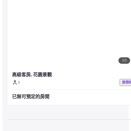
1
/
5
高級客房, 花園景觀
3
旅宿
已無可預定的房間