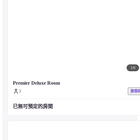
適合查汶海灘 Montien House 度假村的機場是蘇梅島機場 (USM) - 3.2 
公里
1
/
6
Premier Deluxe Room
3
旅宿
已無可預定的房間