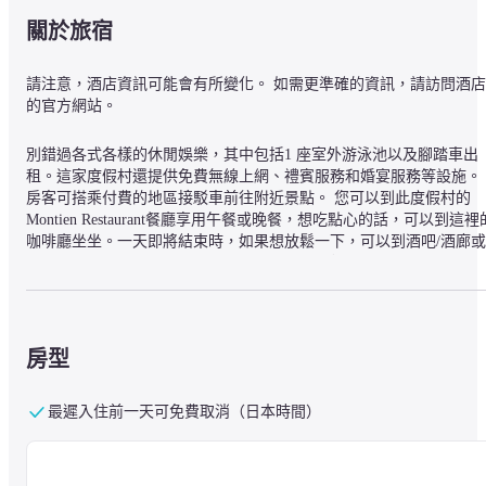
關於旅宿
請注意，酒店資訊可能會有所變化。 如需更準確的資訊，請訪問酒店
的官方網站。
別錯過各式各樣的休閒娛樂，其中包括1 座室外游泳池以及腳踏車出
租。這家度假村還提供免費無線上網、禮賓服務和婚宴服務等設施。
房客可搭乘付費的地區接駁車前往附近景點。 您可以到此度假村的
Montien Restaurant餐廳享用午餐或晚餐，想吃點心的話，可以到這裡
咖啡廳坐坐。一天即將結束時，如果想放鬆一下，可以到酒吧/酒廊或
海灘酒吧喝一杯。每日 07:00 至 10:00 付費供應吃到飽自助式早餐。 
住宿精心提供禮車/豪華轎車服務、乾洗/洗衣服務以及多語服務人員
房客可付費乘坐機場來回接駁車 (24 小時)和渡輪碼頭接駁車。 72 間
心設有電冰箱以及平面電視的冷氣客房等您入住，享受家一般的溫馨
與舒適。您的Select Comfort床墊搭配有高級寢具。客房設有私人陽
房型
台。房內提供免費無線上網讓您隨時保持連線，並且提供有線電視節
目等娛樂。浴室設有免費盥洗用品以及吹風機。
最遲入住前一天可免費取消（日本時間）
查汶海灘 Montien House 度假村位於蘇梅島中心地帶，開車 1 分鐘即
抵達查汶海灘，開車 7 分鐘則可抵達漁人村。 此海灘度假村地點良
好，從這裡開車 6.3 公里 (3.9 英哩) 可以到曾蒙海灘，開車 6.9 公里 