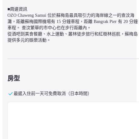
■周邊資訊

OZO Chaweng Samui 位於蘇梅島最具吸引力的海岸線之一的查汶海
灘，距離蘇梅國際機場有 15 分鐘車程，距離 Bangrak Pier 有 20 分鐘
車程。 查汶繁華的市中心也在步行距離內。

從酒吧到美食餐廳、水上運動、叢林徒步旅行和紅樹林巡航，蘇梅島
提供多元的娛樂活動。
■關於設施

OZO Chaweng Samui 提供一系列的空間與設施，確保所有賓客都能得
到充分的休息與充電。

房型
-EAT A.M. Feast

-THIRST Poolside Eats & Drinks

-Stacked Burger Samui

最遲入住前一天可免費取消（日本時間）
-BEACH BAR

-SPLASH Swimming Pools

-TONE fitness room

-SPOT reception for speedy paperless check-in
■關於客房
