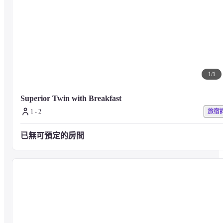
OZO Chaweng Samui 度假村的客房現代、乾淨、舒適，無論白天或夜
晚，您皆能安穩入睡。

柔軟的客床和遮光窗簾讓您享受深度睡眠或小憩。提供平面電視、多
媒體面板和免費 Wi-Fi 等現代化設施則。

部分房型設有小陽台，淋浴間與沙發搭配 Breeze Spa 衛浴用品，讓您
住得更舒適。
1
/
1
■注意事項

Superior Twin with Breakfast
有關設施詳情與服務，煩請查看飯店官方網站或直接聯繫飯店櫃檯。
1 - 2
旅宿
已無可預定的房間