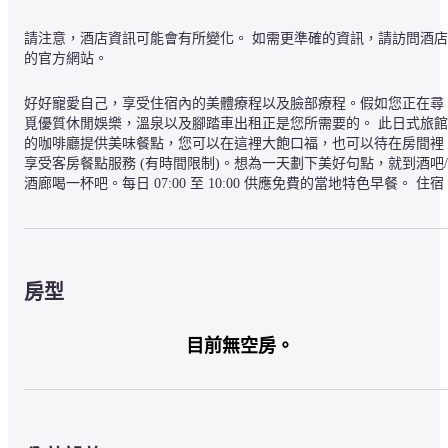
請注意，酒店資訊可能會有所變化。 如需更準確的資訊，請訪問酒店
的官方網站。
好好寵愛自己，享受住宿內的美體療程以及臉部療程。假如您正在尋
覓優質休閒娛樂，溫泉以及腳踏車出租正是您所需要的。 此日式旅館
的咖啡廳提供美味餐點，您可以在這裡大飽口福，也可以待在房間裡
享受客房餐點服務 (有時間限制)。想為一天劃下美好句點，就到酒吧/
酒廊喝一杯吧。每日 07:00 至 10:00 供應免費的當地特色早餐。 住宿
精心提供乾洗/洗衣服務、24 小時櫃台服務以及行李寄存。住宿提供
費火車站載客服務，同時也設有免費自助停車。 20 間精心設有電冰
以及平面電視的冷氣客房等您入住，享受家一般的溫馨與舒適。房內
提供免費有線和無線網路讓您隨時保持連線，並且提供數位電視節目
等娛樂。浴室精心提供淋浴/浴缸二合一、免費盥洗用品以及坐浴桶。
房型
貼心提供電話，並且設有保險箱以及咖啡機/沖茶器。
橘四季亭旅館的地點在加賀市，歷史文化區，開車 1 分鐘就會到山代
目前無空房。
溫泉，5 分鐘則能抵達山中溫泉。 此日式旅館地點良好，從這裡開車
約 6.6 公里 (4.1 英哩) 會到那谷寺，開車 8.3 公里 (5.1 英哩) 則會到
國之森傳統工藝村。
— 附近的景點 —