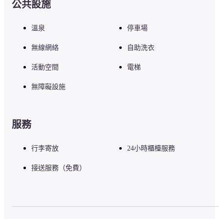
公共設施
山代溫泉總湯 - 0.1 公里
溫泉
停車場
魯山人寓居跡 いろは草庵 - 0.2 公里
萬松園榮螺堂 - 0.7 公里
無線網絡
自助洗衣
鶴仙溪 - 0.9 公里
山代溫泉 - 1 公里
活動空間
電梯
九谷燒窯博物館 - 1.1 公里
折紙博物館 - 2.6 公里
無障礙設施
山中漆器 - 4.2 公里
全昌寺 - 4.9 公里
山中溫泉 - 5.1 公里
醫王寺 - 5.2 公里
服務
黑谷橋 - 5.3 公里
山中座旅客中心 - 5.4 公里
行李寄放
24小時櫃檯服務
松浦酒造 - 5.4 公里
山中溫泉芭蕉之館 - 5.5 公里
接送服務（免費）
適合橘四季亭旅館的機場是小松機場 (KMQ) - 18.2 公里