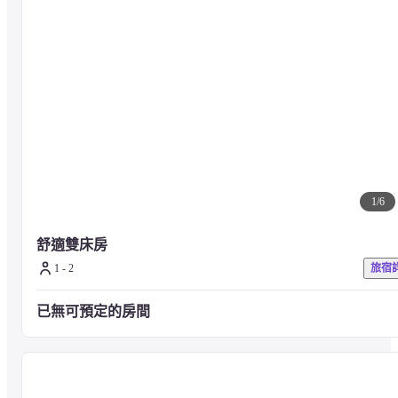
湯氣街道 - 0.2 公里
九谷燒窯元絹屋 - 0.4 公里
山中溫泉總湯菊之湯 - 0.7 公里
山中溫泉芭蕉之館 - 0.7 公里
花繩橋 - 0.7 公里
松浦酒造 - 0.8 公里
山中座旅客中心 - 0.8 公里
鶴仙溪遊步道 - 0.8 公里
醫王寺 - 1.1 公里
黑谷橋 - 1.4 公里
山中溫泉 - 1.4 公里
1
/
6
山中漆器 - 1.8 公里
舒適雙床房
最近的主要機場是小松機場 (KMQ) - 23.4 公里
1 - 2
旅宿
已無可預定的房間