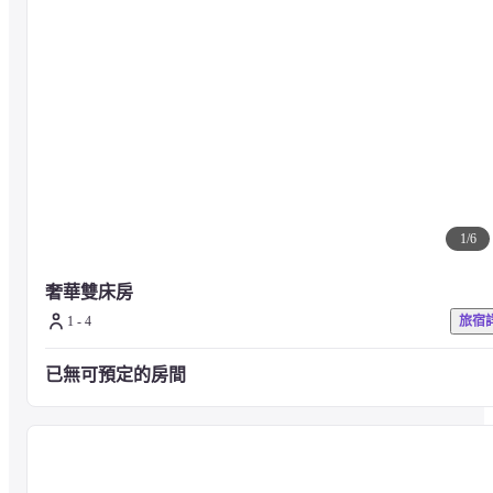
1
/
6
奢華雙床房
1 - 4
旅宿
已無可預定的房間