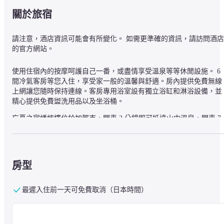
關於旅宿
請注意，酒店資訊可能會有所變化。 如需更準確的資訊，請訪問酒店
的官方網站。
使用住宿內的按摩呵護自己一番，或盡情享受溫泉等等休閒設施。 6 
間冷氣客房等您入住，享受家一般的溫馨與舒適。房內提供免費無線
上網讓您隨時保持連線。客房專用浴室設有獨立浴缸和淋浴設備，並
精心提供免費盥洗用品以及坐浴桶。
忘憂之宿蟋蟀樓位於加賀市，開車 2 分鐘即可抵達山中溫泉，開車 7 
分鐘則可抵達山代溫泉。 此日式旅館位置絕佳，從這裡開車 27.1 公里
(16.9 英哩) 可以抵達芝政世界遊樂園，開車 0.1 公里 (0.1 英哩) 則會
鶴仙溪。
房型
— 附近的景點 —
最遲入住前一天可免費取消（日本時間）
鶴仙溪 - 0.1 公里
蟋蟀橋 - 0.1 公里
無限庵 - 0.1 公里