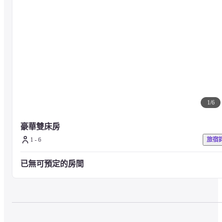
1
/
6
豪華雙床房
1 - 6
旅宿
已無可預定的房間