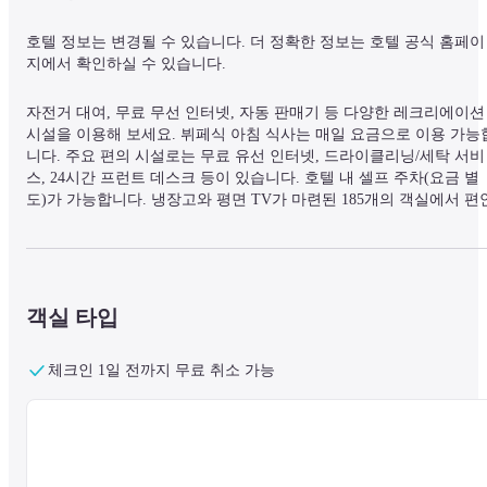
호텔 정보는 변경될 수 있습니다. 더 정확한 정보는 호텔 공식 홈페이
지에서 확인하실 수 있습니다.
자전거 대여, 무료 무선 인터넷, 자동 판매기 등 다양한 레크리에이션 
시설을 이용해 보세요. 뷔페식 아침 식사는 매일 요금으로 이용 가능
니다. 주요 편의 시설로는 무료 유선 인터넷, 드라이클리닝/세탁 서비
스, 24시간 프런트 데스크 등이 있습니다. 호텔 내 셀프 주차(요금 별
도)가 가능합니다. 냉장고와 평면 TV가 마련된 185개의 객실에서 편
하게 머물러 보세요. 무료 유무선 인터넷으로 연결을 유지하고 프리
엄 TV 채널로 즐거움을 누려보세요. 샤워/욕조 조합의 전용 욕실에는 
깊은 욕조와 무료 세면용품이 구비되어 있습니다. 편의 시설로는 책상,
미니바 등이 있으며, 객실 정돈 서비스가 매일 제공됩니다. 거리는 가
장 가까운 0. 1마일 및 킬로미터 단위로 표시됩니다. 시즈오카 시립 
객실 타입
술관 - 0. 7km / 0. 4mi - 신 시즈오카 세노바 쇼핑몰 - 1. 1km / 0. 7mi - 
시즈오카시 역사 박물관 - 1. 3km / 0.
체크인 1일 전까지 무료 취소 가능