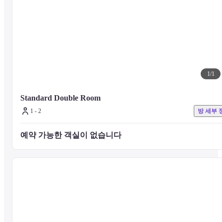
Business Amenities

Featured amenities include complimentary wired Internet access, a 
computer station, and complimentary newspapers in the lobby.
1
/
1
Dining

A complimentary continental breakfast is served daily.
Standard Double Room
1 - 2
방 세부 
Nearby Attractions

예약 가능한 객실이 없습니다 
Distances are displayed to the nearest 0.1 mile and kilometer.
Sumpu Castle - 0.1 km / 0.1 mi

Shizuoka City Museum of Art - 0.4 km / 0.3 mi

Shizuoka Sengen Jinja Shrine - 1.6 km / 1 mi

Rinzaiji Temple - 2.8 km / 1.7 mi

Shizuoka City Serizawa Keisuke Art Museum - 3.6 km / 2.3 mi

Kunozan Toshogu Shrine - 10.4 km / 6.4 mi
