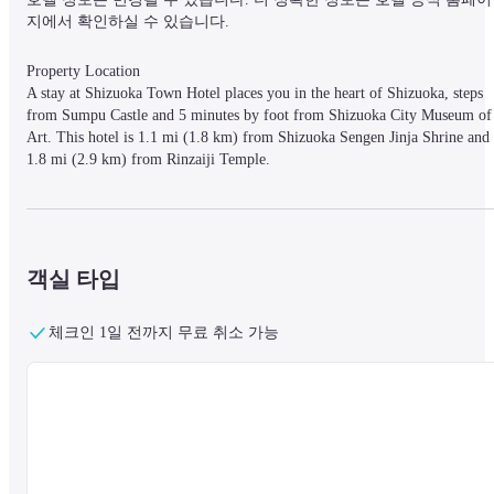
지에서 확인하실 수 있습니다.
Property Location

A stay at Shizuoka Town Hotel places you in the heart of Shizuoka, steps 
from Sumpu Castle and 5 minutes by foot from Shizuoka City Museum of 
Art. This hotel is 1.1 mi (1.8 km) from Shizuoka Sengen Jinja Shrine and 
1.8 mi (2.9 km) from Rinzaiji Temple.
Rooms

Make yourself at home in one of the 102 air-conditioned rooms featuring 
객실 타입
refrigerators and LCD televisions. Complimentary wired and wireless 
Internet access keeps you connected, and pay movies provides 
entertainment. Private bathrooms with shower/tub combinations feature 
체크인 1일 전까지 무료 취소 가능
complimentary toiletries and bidets. Conveniences include desks, 
housekeeping is provided daily, and irons/ironing boards can be requested.
Amenities

Make use of convenient amenities, which include complimentary wireless 
Internet access and a vending machine.