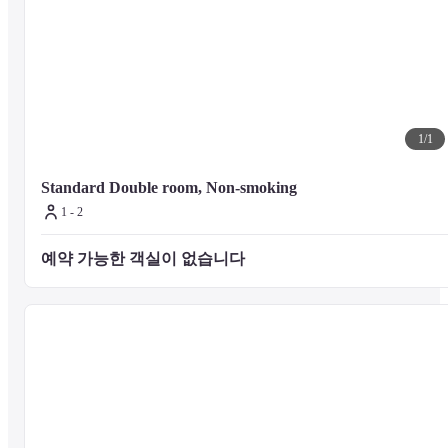
Miho Beach - 10.6 km / 6.6 mi

IAI Stadium Nihondaira - 10.6 km / 6.6 mi

Shimizu Funakoshi Tsutsumi Park - 11.3 km / 7 mi

Chibi Maruko-chan Land - 12.4 km / 7.7 mi

S-Pulse Dream Plaza - 12.6 km / 7.8 mi

Koshuji Temple - 13.1 km / 8.1 mi

Bay Dream Shimizu - 15.1 km / 9.4 mi

1
/
1
Deep Water Museum - 15.9 km / 9.9 mi

Sakana Center - 17.2 km / 10.7 mi
Standard Double room, Non-smoking
1 - 2
The nearest airports are:

예약 가능한 객실이 없습니다 
Nagoya (NGO-Chubu Centrair Intl.) - 197.2 km / 122.5 mi

Shizuoka (FSZ-Mt. Fuji - Shizuoka) - 37.9 km / 23.5 mi
The preferred airport for Shizuoka Town Hotel is Nagoya (NGO-Chubu 
Centrair Intl.).