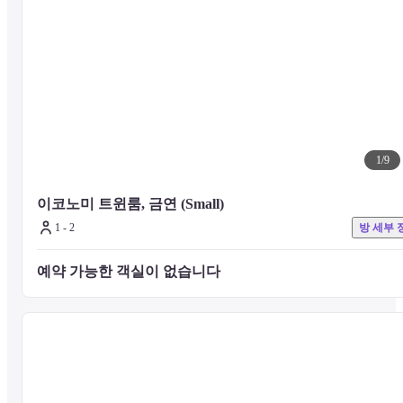
후지산 - 시즈오카 공항 (FSZ) - 37.3km
고마키 공항 (NKM) - 197.8km
하네다 공항 (HND) - 185km
주부 센트레아 국제공항 (NGO) - 191.8km
나리타 국제공항 (NRT) - 251.5km
1
/
9
이코노미 트윈룸, 금연 (Small)
1 - 2
방 세부 
예약 가능한 객실이 없습니다 