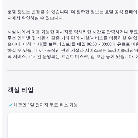
호텔 정보는 변경될 수 있습니다. 더 정확한 정보는 호텔 공식 홈페이
지에서 확인하실 수 있습니다.
시설 내에서 이용 가능한 마사지로 럭셔리한 시간을 만끽하거나 무료 
무선 인터넷 및 자판기 같은 기타 편의 시설/서비스를 이용하실 수 있
습니다. 아침 식사(풀 브렉퍼스트)를 매일 06:30 ~ 09:00에 유료로 이
하실 수 있습니다. 대표적인 편의 시설과 서비스로는 드라이클리닝/
탁 서비스, 24시간 운영되는 프런트 데스크, 짐 보관 등이 있습니다. 
어컨이 설치된 100개의 객실에는 냉장고 및 평면 TV도 갖추어져 있어
편하게 머무실 수 있습니다. 무료 무선 인터넷을 이용하실 수 있으며 
위성 채널 프로그램도 구비되어 있어 지루하지 않게 시간을 보내실 수
있습니다. 욕실에는 샤워기가 달린 욕조, 무료 세면용품, 비데 등이 
련되어 있습니다. 편의 시설/서비스로는 책상, 전기 주전자 등은 물론,
객실 타입
무료 시내 통화 서비스가 지원되는 전화도 있습니다.
시즈오카(스루가구)에 위치한 선 팰리스 호텔에 머무실 경우 15분 정
체크인 1일 전까지 무료 취소 가능
도 걸으면 시즈오카 시립미술관 및 신시즈오카 세노바에 가실 수 있
니다. 이 호텔에서 시즈오카시 역사 박물관까지는 1.6km 떨어져 있으
며, 1.7km 거리에는 순푸성 공원도 있습니다.
— 주변 명소 —