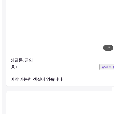
시즈오카 시립미술관 - 0.6km
신시즈오카 세노바 - 1km
시즈오카시 역사 박물관 - 1.2km
아오바 심볼 로드 - 1.2km
잇폰마츠 공원 - 1.2km
순푸성 공원 - 2.1km
순푸성 공원 - 2.4km
1
/
6
시즈오카 센겐 신사 - 2.4km
도로 공원 - 2.4km
시즈오카 시립 세리자와 케스케 미술관 - 2.9km
싱글룸, 금연
시즈오카 컨벤션 아츠 센터 - 3.2km
1
방 세부 
린자이지 - 3.6km
니혼다이라 동물원 - 5.5km
예약 가능한 객실이 없습니다 
모치무네 어항 - 7.8km
쿠노잔 도쇼구 - 9.8km
— 인근 공항 —