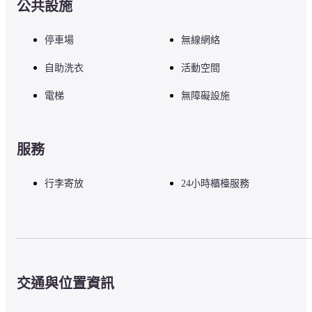
公共設施
光大廣場頂峰購物中心 - 0.1 公里
新光大廣場 - 0.3 公里
停車場
無線網絡
光大廣場 - 0.3 公里
檳城兒童園地 - 0.4 公里
自助洗衣
活動空間
第一大道購物廣場 - 0.4 公里
Hin 巴士車廠美術中心 - 0.4 公里
電梯
無障礙設施
吉寧萬山市場 - 0.4 公里
新世界公園 - 0.6 公里
喬治城聯合國教科文組織歷史遺址 - 0.9 公里
亞美尼亞街 - 0.9 公里
服務
張弼士故居 - 1 公里
七條路巴剎 - 1.1 公里
行李寄放
24小時櫃檯服務
魯班行 - 1.2 公里
檳城蠟染畫美術館 - 1.2 公里
吉寧甲必丹回教堂 - 1.2 公里
— 最近的機場 —
交通與位置資訊