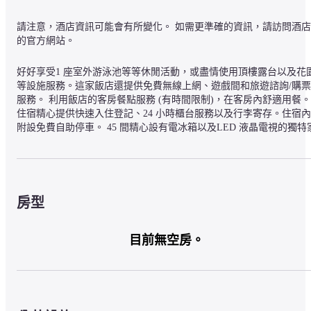
請注意，酒店資訊可能會有所變化。 如需更準確的資訊，請訪問酒店
的官方網站。
好好享受1 座室外游泳池等等休閒活動，或盡情使用頂樓露台以及花
等設施服務。這家飯店還提供免費無線上網、遊戲間和旅遊諮詢/購票
服務。 利用飯店的客房餐點服務 (有時間限制)，在客房內舒適用餐。 
住宿精心提供快速入住登記、24 小時櫃台服務以及行李寄存。住宿內
附設免費自助停車。 45 間精心設有電冰箱以及LED 液晶電視的獨特
具客房等您入住，享受家一般的溫馨與舒適。房內提供免費無線上網
讓您隨時保持連線，並且提供衛星電視節目等娛樂。客房專用浴室設
有淋浴設備，並精心提供免費盥洗用品以及坐浴桶。貼心提供電話，
並且設有保險箱以及書桌。
房型
入住位於喬治市 (喬治市市中心) 的Capital O 91202 Wow飯店，距離光
大廣場頂峰購物中心只有幾步之遙， 步行 3 分鐘則可抵達光大廣場。
此飯店地點良好，從這裡開車約 1 公里 (0.6 英哩) 會到第一大道購物
目前無空房。
廣場，開車 1.4 公里 (0.9 英哩) 則會到姐弟共騎壁畫 - 立陶宛畫家恩
斯繪。
— 附近的景點 —