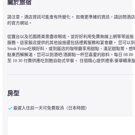
關於旅宿
請注意，酒店資訊可能會有所變化。 如需更準確的資訊，請訪問酒店
的官方網站。
從露台以及花園將美景盡收眼底，並好好利用免費無線上網等等設施
服務。這家飯店提供的其他設施還包括禮賓服務和宴會廳。 您可以到
Steak Frites吃頓好料，或到飯店的咖啡廳享用甜點，滿足甜點胃。想
點東西解解渴，您可以到酒吧/酒廊點一杯您喜愛的飲料。每日 08:00 
至 10:30 付費供應吃到飽自助式早餐。 住宿精心提供禮車/豪華轎車
務、快速入住登記以及乾洗/洗衣服務。 10 間精心設有 LCD 液晶電
的冷氣客房等您入住，享受家一般的溫馨與舒適。房內提供免費無線
上網讓您隨時保持連線，並且提供衛星電視節目等娛樂。客房專用浴
室設有淋浴/浴缸二合一，並精心提供名牌盥洗用品以及吹風機。貼心
提供電話，並且設有保險箱以及書桌。
房型
檳城愛情巷23號飯店位於喬治市中心地帶，開車 5 分鐘即可抵達光大
廣場和新關仔角。 此歷史名勝飯店地點良好，從這裡開車 4.8 公里 (3 
最遲入住前一天可免費取消（日本時間）
英哩) 可以到格尼廣場，開車 0.1 公里 (0.1 英哩) 則會抵達魯班行。
— 附近的景點 —