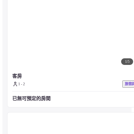
魯班行 - 0.1 公里
觀音廟 - 0.3 公里
檳城州立博物館 - 0.3 公里
皇后街 - 0.4 公里
喬治城聯合國教科文組織歷史遺址 - 0.4 公里
聖喬治教堂 - 0.4 公里
張弼士故居 - 0.5 公里
吉寧甲必丹回教堂 - 0.5 公里
亞美尼亞街 - 0.5 公里
1
/
5
檳城時光隧道 - 0.6 公里
僑生博物館 - 0.6 公里
卡農街 - 0.7 公里
客房
舊城公園 - 0.7 公里
1 - 2
旅宿
檳城蠟染畫美術館 - 0.7 公里
姐弟共騎壁畫 - 立陶宛畫家恩尼斯繪 - 0.8 公里
已無可預定的房間
適合檳城愛情巷23號飯店的機場是檳城國際機場 (PEN) - 18.4 公里