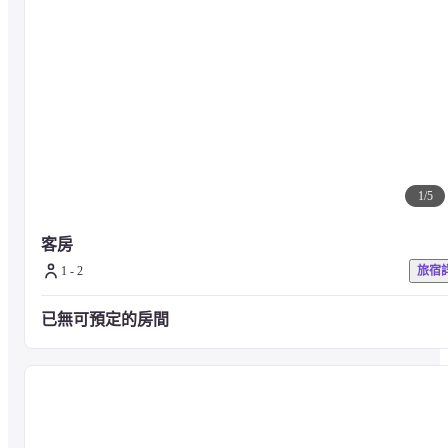
1
/
5
客房
1 - 2
旅宿
已無可預定的房間