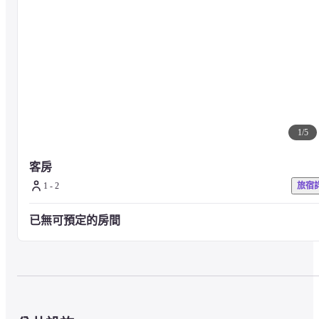
1
/
5
客房
1 - 2
旅宿
已無可預定的房間