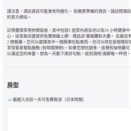
請注意，酒店資訊可能會有所變化。 如需更準確的資訊，請訪問酒店
的官方網站。
記得盡情享用休閒設施，其中包括1 座室內游泳池以及24 小時健身中
心。這家飯店還提供免費無線上網、禮品店/書報攤和大廳。 此飯店有
2 間餐廳，您可以選擇其中一間簡單吃點東西，也可以待在房間裡好
享受客房餐點服務 (有時間限制)。如果您想吃甜食，這裡有咖啡廳可
以滿足您的味蕾。想為一天劃下美好句點，就到酒吧/酒廊喝一杯吧。
每日 06:30 至 10:00 付費供應吃到飽自助式早餐。 住宿精心提供乾洗/
洗衣服務、24 小時櫃台服務以及行李寄存。住宿內附設免費自助停
車。 369 間精心設有迷你吧以及平面電視的冷氣客房等您入住，享受
家一般的溫馨與舒適。房內提供免費無線上網讓您隨時保持連線，並
且提供數位電視節目等娛樂。客房專用浴室設有免費盥洗用品以及吹
房型
風機。貼心提供電話，並且設有保險箱以及書桌。
嘉義福容 voco 酒店 - IHG 旗下飯店位於嘉義中心地帶，開車 5 分鐘
最遲入住前一天可免費取消（日本時間）
可抵達文化路夜市和希諾奇台灣檜木博物館。 此奢華飯店地點良好，
從這裡開車 2.2 公里 (1.4 英哩) 可以到嘉義文化創意產業園區，開車 
2.4 公里 (1.5 英哩) 則會抵達嘉義鐵道藝術村。
— 附近的景點 —