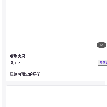
希諾奇台灣檜木博物館 - 1.7 公里
嘉義鐵道藝術村 - 2.1 公里
嘉樂福觀光夜市 - 2.3 公里
台灣花磚博物館 - 2.4 公里
嘉義文化創意產業園區 - 2.5 公里
嘉義市立美術館 - 2.7 公里
森林之歌 - 2.8 公里
1
/
6
嘉義七彩噴水圓環 - 3 公里
阿里山森林鐵路車庫園區 - 3 公里
嘉義艾菲爾鐵塔複製品 - 3.1 公里
標準客房
文化路夜市 - 3.1 公里
1 - 2
旅宿
嘉義市立博物館 - 3.2 公里
嘉義動力室木雕作品展示館 - 3.2 公里
已無可預定的房間
嘉義市政府文化局 - 3.4 公里
嘉義文化公園 - 3.5 公里
適合嘉義福容 voco 酒店 - IHG 旗下飯店的機場是嘉義機場 (CYI) - 5.9
公里