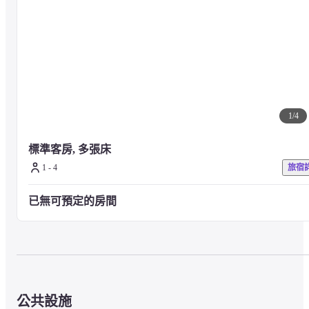
1
/
4
標準客房, 多張床
1 - 4
旅宿
已無可預定的房間
公共設施