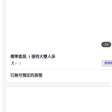
1
/
6
標準客房, 1 張特大雙人床
1 - 2
旅宿
已無可預定的房間