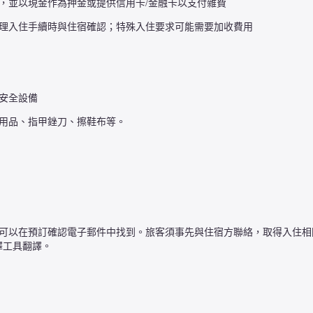
，並以現金作為押金或提供信用卡/金融卡以支付雜費
理入住手續時與住宿確認；特殊入住要求可能需要加收費用
安全設備
用品、指甲銼刀、擦鞋布等。
方式可以在預訂確認電子郵件中找到。旅客須事先與住宿方聯絡，取得入住
譯工具翻譯。