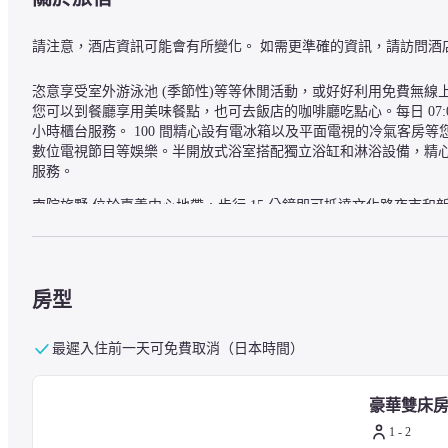
請注意，酒店資訊可能會有所變化。 如需更準確的資訊，請訪問酒
恣意享受室外游泳池 (季節性)等等休閒活動，或好好利用免費無線
您可以到餐廳享用美味餐點，也可去飯店的咖啡廳吃點心。每日 07:00
小時櫃台服務。 100 間精心設有電冰箱以及平面電視的冷氣客
數位電視節目等娛樂。半開放式浴室搭配獨立浴缸和淋浴設備，精
服務。
南院旅墅 位於嘉義中心地帶，步行 15 分鐘即可抵達文化路夜市和新竹城
0.7 公里 (0.4 英哩) 則會到嘉義獄政博物館。
— 附近的景點 —
房型
新竹城隍廟 - 0.2 公里
嘉義公園 - 0.7 公里
最遲入住前一天可免費取消（日本時間）
城隍廟 - 0.7 公里
嘉義獄政博物館 - 0.8 公里
豪華雙床
文化路夜市 - 1 公里
嘉義艾菲爾鐵塔複製品 - 1 公里
1 - 2
檜意森活村 - 1 公里