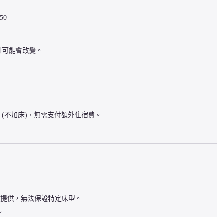
50
且可能會改變。
房 (不加床)，無需支付額外住宿費。
況提供，無法保證特定床型。
。