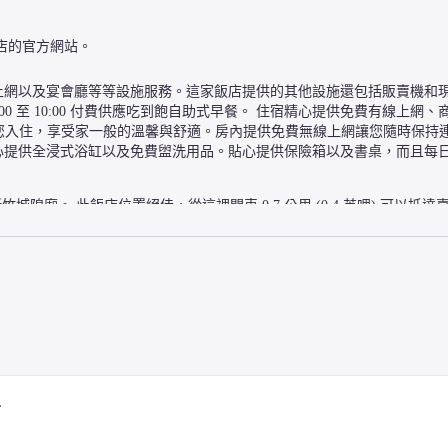
店的官方網站。
上網以及宴會廳等等設施服務。這家飯店提供的其他設施還包括販賣機和現
 至 10:00 付費供應吃到飽自助式早餐。 住宿精心提供免費有線上網、商
房等您入住，享受家一般的溫馨與舒適。房內提供免費無線上網讓您隨時保持
心提供全浸式浴缸以及免費盥洗用品。貼心提供保險箱以及書桌，而且每
隍廟。 此飯店位置絕佳，從這裡開車 0.7 公里 (0.4 英哩) 可以抵達
房