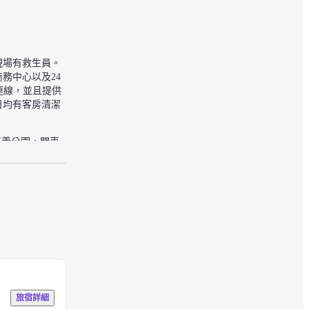
場有救生員。 
務中心以及24 
連線，並且提供
日均有客房清潔
嘉義公園，開車 
旅宿詳細