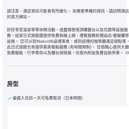
請注意，酒店資訊可能會有所變化。 如需更準確的資訊，請訪問酒店
的官方網站。
好好享受溫泉等等休閒活動，或盡情使用頂樓露台以及花園等設施服
務。這家日式旅館還提供免費無線上網、禮賓服務和禮品店/書報攤等
設施。 您可以到MadoroMi品嚐美食，或到這裡的咖啡廳滿足甜點胃
此日式旅館也有提供客房餐點服務 (有時間限制)。 住宿精心提供大廳
免費報紙、行李寄存以及櫃台保險箱。住宿內附設免費自助停車。 18 
間精心設有電冰箱的冷氣客房等您入住，享受家一般的溫馨與舒適。
房內提供免費無線上網讓您隨時保持連線，並且提供有線電視節目等
娛樂。浴室設有免費盥洗用品以及坐浴桶。貼心提供電話，並且設有
保險箱以及電熱水壺。
房型
龍田日式旅館座落於伊豆，河畔，開車 3 分鐘即可抵達淨蓮瀑布，開
車 9 分鐘則可抵達修善寺。 此日式旅館位置絕佳，從這裡開車 24.4 
里 (15.2 英哩) 可以抵達富士箱根伊豆國立公園，開車 13.1 公里 (8.1 
最遲入住前一天可免費取消（日本時間）
英哩) 則會到日枝神社。
— 附近的景點 —