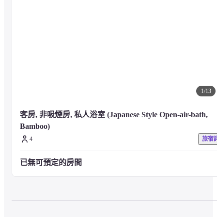
淨蓮瀑布 - 3 公里
修善寺 - 12.1 公里
日枝神社 - 13.1 公里
修禪寺 - 13.2 公里
讀鈷之湯溫泉 - 13.2 公里
指月殿 - 13.3 公里
竹林小徑 - 13.5 公里
伊豆高爾夫俱樂部 - 14.2 公里
Shuzenji 鄉村俱樂部 - 14.8 公里
1
/
13
修善寺虹之鄉 - 15 公里
大仁神社 - 15.3 公里
河津七瀧迴旋橋 - 15.6 公里
客房, 非吸煙房, 私人浴室 (Japanese Style Open-air-bath, 
夏威夷伊豆世界 - 16.2 公里
Bamboo)
河津七瀧環狀步道 - 16.9 公里
4
旅宿
河津七瀑布 - 17.5 公里
已無可預定的房間
— 最近的機場 —
大島機場 (OIM) - 88.7 公里