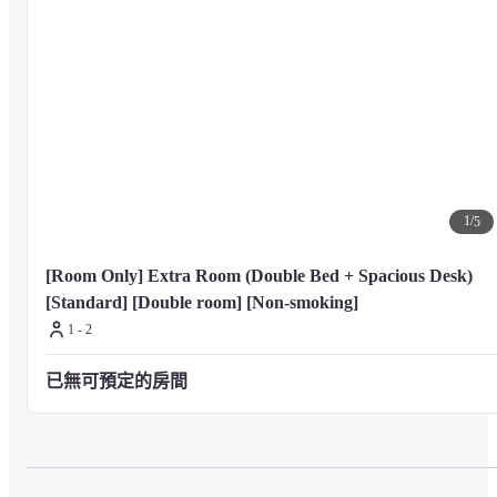
1
/
5
[Room Only] Extra Room (Double Bed + Spacious Desk) 
[Standard] [Double room] [Non-smoking]
1 - 2
已無可預定的房間