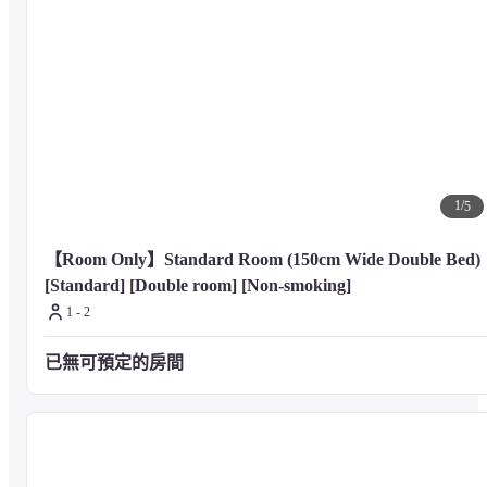
1
/
5
【Room Only】Standard Room (150cm Wide Double Bed) 
[Standard] [Double room] [Non-smoking]
1 - 2
已無可預定的房間