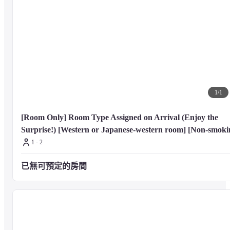
1
/
1
[Room Only] Room Type Assigned on Arrival (Enjoy the 
Surprise!) [Western or Japanese-western room] [Non-smoki
1 - 2
已無可預定的房間