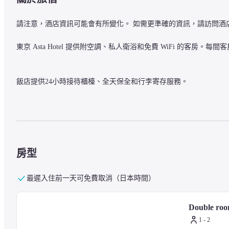
請注意，酒店資訊可能會有所變化。 如需更準確的資訊，請訪問酒
東京 Asta Hotel 提供附空調、私人衛浴和免費 WiFi 的客
飯店提供24小時接待櫃檯、全天保全和行李寄存服務。
飯店位於池袋，距離東京羽田機場 24 公里。附近的景點包括西池袋公
利的地理位置、乾淨的房間和附近的商店非常滿意。
房型
最遲入住前一天可免費取消（日本時間）
Double roo
1 - 2