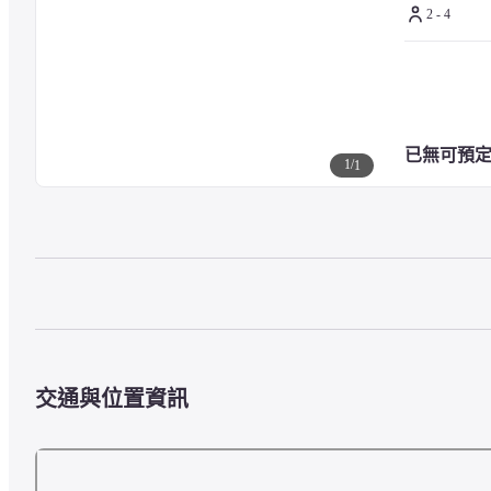
2 - 4
已無可預
1
/
1
交通與位置資訊