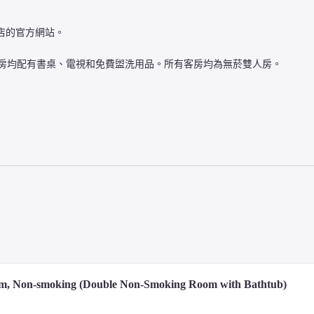
店的官方網站。
房。每間客房均配有書桌、電視和免費盥洗用品。所有客房均為無菸雙人房。
園（步行 6 分鐘）、池袋禦岳神社（600 公尺）和池袋站（步行 12 
m, Non-smoking (Double Non-Smoking Room with Bathtub)