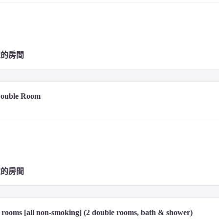
定的房間
Double Room
定的房間
rooms [all non-smoking] (2 double rooms, bath & shower)