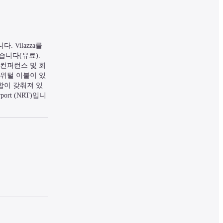
 Vilazza를 
니다(유료). 
 컨퍼런스 및 회
거위털 이불이 있
합이 갖춰져 있
ort (NRT)입니