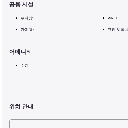
공용 시설
주차장
Wi-Fi
카페/바
코인 세탁
어메니티
수건
위치 안내