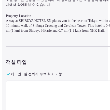
지에서 확인하실 수 있습니다.
Property Location

A stay at SHIBUYA HOTEL EN places you in the heart of Tokyo, within a
10-minute walk of Shibuya Crossing and Cerulean Tower. This hotel is 0.6
mi (1 km) from Shibuya Hikarie and 0.7 mi (1.1 km) from NHK Hall.
Rooms

Make yourself at home in one of the 58 individually furnished guestrooms,
featuring refrigerators and DVD players. Your bed comes with down 
객실 타입
comforters and premium bedding. Wired and wireless Internet access is 
complimentary, while 40-inch LED televisions with digital programming 
provide entertainment. Private bathrooms with showers feature hair dryers 
체크인 1일 전까지 무료 취소 가능
and toilets with an electronic bidet.
Business Amenities

Featured amenities include complimentary wired Internet access, dry 
cleaning/laundry services, and a 24-hour front desk.