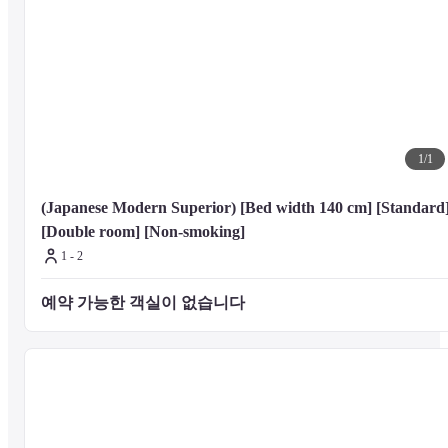
Tokyo National Olympic Stadium - 2.9 km / 1.8 mi

New National Theatre Tokyo - 3.1 km / 1.9 mi

Tokyo Opera City Concert Hall - 3.1 km / 1.9 mi

Shinjuku Gyoen National Garden - 3.3 km / 2.1 mi
The nearest airports are:

Tokyo (NRT-Narita Intl.) - 80 km / 49.7 mi

1
/
1
Tokyo (HND-Haneda) - 24.5 km / 15.2 mi
(Japanese Modern Superior) [Bed width 140 cm] [Standard]
[Double room] [Non-smoking]
The preferred airport for SHIBUYA HOTEL EN is Tokyo (NRT-Narita 
1 - 2
Intl.).
예약 가능한 객실이 없습니다 