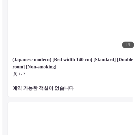
Dining

Enjoy a satisfying meal at Bistro三十五段屋 serving guests of SHIBUYA 
HOTEL EN.
Nearby Attractions

1
/
1
Distances are displayed to the nearest 0.1 mile and kilometer.
(Japanese modern) [Bed width 140 cm] [Standard] [Double 
room] [Non-smoking]
Shibuya 109 Building - 0.4 km / 0.2 mi

1 - 2
Shibuya Crossing - 0.6 km / 0.4 mi

Cerulean Tower - 0.6 km / 0.4 mi

예약 가능한 객실이 없습니다 
Shibuya Hikarie - 1 km / 0.6 mi

NHK Hall - 1.1 km / 0.7 mi

Takeshita Street - 1.7 km / 1.1 mi

Yoyogi Park - 1.8 km / 1.1 mi

Omotesando Hills - 1.8 km / 1.1 mi

Nezu Art Museum - 2.4 km / 1.5 mi

Meiji Jingu Shrine - 2.4 km / 1.5 mi

Meiji Jingu Stadium - 2.9 km / 1.8 mi
