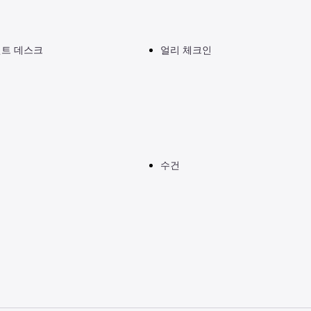
런트 데스크
얼리 체크인
수건