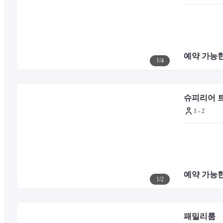
아르메니안 스트리트 - 0.9km
조지타운 유네스코 역사 유적 - 1km
렁산통쿠콩시 - 1.2km
뉴월드 공원 - 1.2km
페낭 바틱 미술관 - 1.2km
예약 가능한
카피탄 켈링 모스크 - 1.2km
1
/
4
어니스트 자카레빅의 자전거를 타는 아이들 벽화 - 1.2km
슈피리어 
가장 가까운 주요 공항은 페낭 국제공항 (PEN)이며, 16.9km 거리에
1 - 2
예약 가능한
1
/
2
패밀리룸