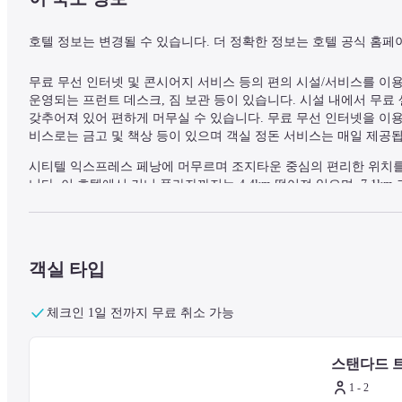
호텔 정보는 변경될 수 있습니다. 더 정확한 정보는 호텔 공식 홈페
무료 무선 인터넷 및 콘시어지 서비스 등의 편의 시설/서비스를 이용
운영되는 프런트 데스크, 짐 보관 등이 있습니다. 시설 내에서 무료 셀
갖추어져 있어 편하게 머무실 수 있습니다. 무료 무선 인터넷을 이용
비스로는 금고 및 책상 등이 있으며 객실 정돈 서비스는 매일 제공
시티텔 익스프레스 페낭에 머무르며 조지타운 중심의 편리한 위치를
니다. 이 호텔에서 거니 플라자까지는 4.4km 떨어져 있으며, 7.1k
— 주변 명소 —
객실 타입
퍼스트 애비뉴 몰 - 0.2km
힌 부스 디포 아트센터 - 0.2km
꼼타 - 0.3km
체크인 1일 전까지 무료 취소 가능
프란진 몰 - 0.3km
키즈랜드 페낭 - 0.5km
스탠다드 
더 탑 앳 코마타르 - 0.5km
칫티아우러반산 - 0.6km
1 - 2
초우라스타 마켓 - 0.8km