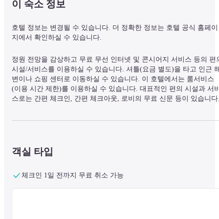
이 숙소 정보
호텔 정보는 변경될 수 있습니다. 더 정확한 정보는 호텔 공식 홈페이
지에서 확인하실 수 있습니다.
정원 전망을 감상하고 무료 무선 인터넷 및 콘시어지 서비스 등의 편의
시설/서비스를 이용하실 수 있습니다. 셔틀(요금 별도)을 타고 인근 
변이나 쇼핑 센터로 이동하실 수 있습니다. 이 호텔에서는 룸서비스
(이용 시간 제한)를 이용하실 수 있습니다. 대표적인 편의 시설과 서
스로는 간편 체크인, 간편 체크아웃, 로비의 무료 신문 등이 있습니다.
시설 내에서 무료 셀프 주차 이용이 가능합니다. 에어컨이 설치된 19
의 객실에는 무료 미니바 품목 및 LCD TV도 갖추어져 있어 편하게 
무실 수 있습니다. 무료 무선 인터넷을 이용하실 수 있으며 위성 채널 
프로그램도 구비되어 있어 지루하지 않게 시간을 보내실 수 있습니다.
샤워 시설을 갖춘 전용 욕실에는 레인폴 샤워기 및 무료 세면용품도 
객실 타입
련되어 있습니다. 편의 시설/서비스로는 전화 외에 금고 및 커피/티 
이커도 있습니다.
체크인 1일 전까지 무료 취소 가능
조지타운(다운타운 조지 타운)에 위치한 애플 헤리티지 호텔에 머무실
경우 차로 5분 정도 이동하면 꼼타 및 거니 드라이브에 가실 수 있습
다. 이 유서 깊은 호텔에서 청팟츠 맨션까지는 1km 떨어져 있으며, 
1.1km 거리에는 초우라스타 마켓도 있습니다.