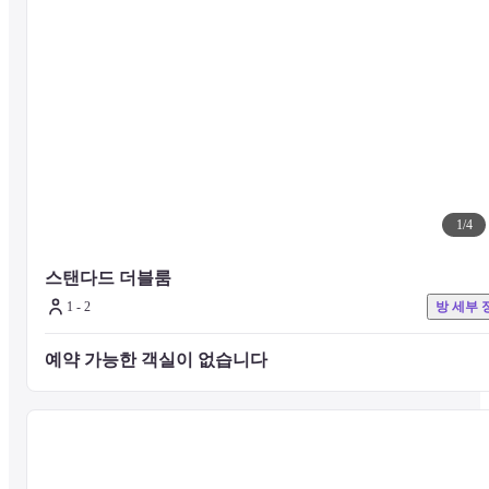
— 주변 명소 —
청팟츠 맨션 - 0.6km
조지타운 유네스코 역사 유적 - 0.7km
초우라스타 마켓 - 0.8km
뉴월드 공원 - 0.9km
페낭 주립 박물관 - 1km
와와산 개방대학교 본 캠퍼스 - 1km
1
/
4
루 푼 홍 - 1.1km
세인트 조지 교회 - 1.1km
피나온 타임 터널 - 1.1km
스탠다드 더블룸
더 탑 앳 코마타르 - 1.1km
1 - 2
방 세부 
키즈랜드 페낭 - 1.2km
프란진 몰 - 1.2km
예약 가능한 객실이 없습니다 
자비의 여신 사원 - 1.3km
파당 코타 라마 - 1.3km
퀸 스트리트 - 1.3km
가장 가까운 주요 공항은 페낭 국제공항 (PEN)이며, 20.7km 거리에 