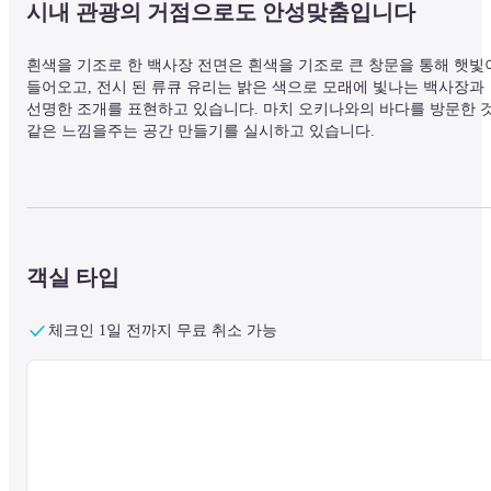
시내 관광의 거점으로도 안성맞춤입니다
흰색을 기조로 한 백사장 전면은 흰색을 기조로 큰 창문을 통해 햇빛이
들어오고, 전시 된 류큐 유리는 밝은 색으로 모래에 빛나는 백사장과 
선명한 조개를 표현하고 있습니다. 마치 오키나와의 바다를 방문한 것
같은 느낌을주는 공간 만들기를 실시하고 있습니다.
■ 주변 정보

나하 공항과의 접근성이 뛰어날 뿐만 아니라 동중국해가 눈앞에 펼쳐
지는 최고의 입지에 있어 나하 시내를 중심으로 한 관광의 거점으로 
성맞춤입니다. 유이 레일 아사히바시 역(Yui Rail Asahibashi Station)에
객실 타입
서 도보로 12분 거리에 있습니다.
체크인 1일 전까지 무료 취소 가능
■시설에 대해

전통 공예품 류큐 유리 장식이 벽에 사용되어 오키나와의 열대 이미
를 화려하게 채색합니다. 류큐 유리 오브제와 장식은 건물 곳곳에 사
됩니다. 류큐 유리 마을의 숙련 된 장인의 수공예품으로 만들어져 핸
메이드 특유의 따뜻함과 심플한 질감을 가지고 있습니다. 그리고 작
에 담긴 감정을 느낄 수 있으면 좋겠다.