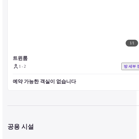
■ 주의사항

기타 시설이나 서비스는 호텔 공식 웹사이트를 방문하거나 호텔로 직
접 문의하시기 바랍니다.
1
/
1
트윈룸
1 - 2
방 세부 
예약 가능한 객실이 없습니다 
공용 시설