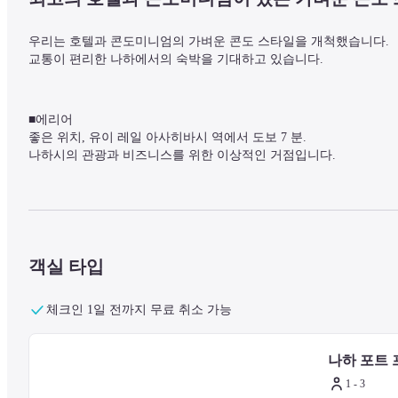
우리는 호텔과 콘도미니엄의 가벼운 콘도 스타일을 개척했습니다.

교통이 편리한 나하에서의 숙박을 기대하고 있습니다.
■에리어

좋은 위치, 유이 레일 아사히바시 역에서 도보 7 분.

나하시의 관광과 비즈니스를 위한 이상적인 거점입니다.
■시설에 대해

구내에는 프런트 데스크가 없습니다. 열쇠는 셀프 체크 기계에서 전
콘도미니엄 숙박으로 인해 숙박 기간 동안 객실에서 청소 또는 어메
객실 타입
체크인 1일 전까지 무료 취소 가능
■객실에 대해

모든 객실에는 IH 주방, 건조 기능이 있는 세탁기, 전자레인지, 전기
다양한 생활 시설을 갖추고 있어 장기 숙박에 안성맞춤입니다.

나하 포트 프론
5인실과 6인실도 있기 때문에, 합숙이나 학생 여행 등의 스포츠 단체
모든 객실에 프렌치 침대가 마련되어 있습니다.
1 - 3