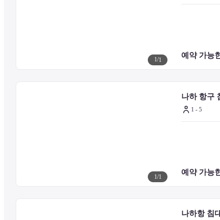
■사용상의 주의

기타 시설 및 서비스에 대한 문의는 시설 공식 홈페이지를 확인하거
예약 가능한
1
/
1
나하 항구 
1 - 5
예약 가능한
1
/
1
나하항 침대