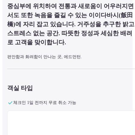
중심부에 위치하여 전통과 새로움이 어우러지면
서도 또한 녹음을 즐길 수 있는 이이다바시(飯田
橋)에 자리 잡고 있습니다. 거주성을 추구한 밝고 
스트레스 없는 공간. 따뜻한 정성과 세심한 배려
로 고객을 맞이합니다.
편안함과 화려함이 만나는 곳, 에드먼턴.
도쿄의 중심부에 위치한 전통과 새로움이 어우러진 푸르른 이이다바
시에 자리한 에드몬트.

객실 타입
이곳에서만 만날 수 있는 즐거움, 따뜻한 정성과 세심한 배려로 고객을
맞이합니다.
체크인 1일 전까지 무료 취소 가능
조식 안내】조식 안내

다이닝 카페 '벨템포'

조식 뷔페 1인 3,200엔(레스토랑에서 결제)

눈앞에서 만들어 주는 '오믈렛 스테이션'과 크로와상, 데니쉬 외에도,
