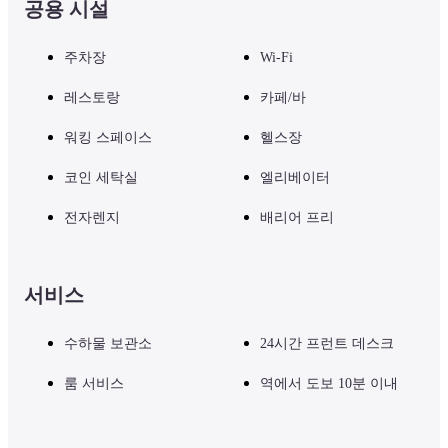
공용 시설
주차장
Wi-Fi
레스토랑
카페/바
워킹 스페이스
헬스장
코인 세탁실
엘리베이터
전자렌지
배리어 프리
서비스
수하물 보관소
24시간 프런트 데스크
룸 서비스
역에서 도보 10분 이내