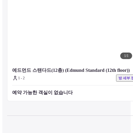
호텔 개업 당시부터 인기 빵 '마운틴'도 등장하는 '수제 에드먼턴 베이
커리', 양식, 일식, 샐러드, 과일 등 다양한 종류의 뷔페입니다.
체크아웃 시간 안내】체크아웃 시간 안내

7월 31일까지는 12:00,

8월 1일부터는 11:00 체크아웃으로 변경됩니다.

확인 부탁 드립니다.
1
/
1
에드먼드 스탠다드(12층) (Edmund Standard (12th floor))
1 - 2
방 세부 
예약 가능한 객실이 없습니다 