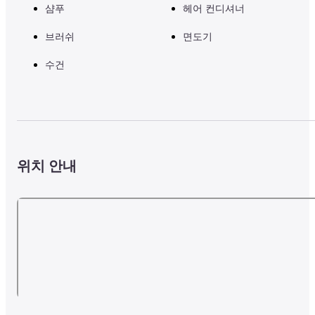
샴푸
헤어 컨디셔너
브러쉬
면도기
수건
위치 안내