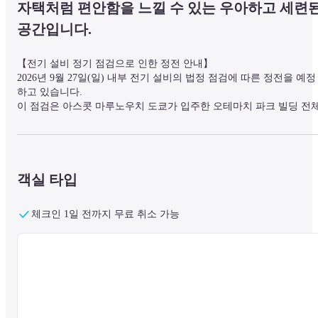
자택처럼 편안함을 느낄 수 있는 우아하고 세련된
공간입니다.
【전기 설비 정기 점검으로 인한 정전 안내】

2026년 9월 27일(일) 내부 전기 설비의 법정 점검에 따른 정전을 예정
하고 있습니다.

이 점검은 아스콧 마루노우치 도쿄가 입주한 오테마치 파크 빌딩 전
에서 수행되며, 모든 고객과 직원은 오전 11시 30분부터 오후 6시까지
점검 중에 건물 밖으로 나가야 하며, 일체의 출입이 금지됩니다.

대단히 죄송하오나, 아래 내용을 참고하여 주시기 바랍니다.
객실 타입
일시  2026년 9월 27일(일) 03:45～18:00

・엘리베이터: 아래 시간 동안 이용할 수 없습니다.

체크인 1일 전까지 무료 취소 가능
03:45 ～04:15 ・ 12:00 ～ 18:00

・레스토랑 트리플원: 종일 이용할 수 없습니다.

・주차장: 9월 26일 22:00 ～ 9월 27일 18:00까지 출입이 불가하며, 주
차장 출입도 불가능합니다.

불편과 실망을 드려 대단히 죄송하오나, 너그러운 양해를 부탁드립니
다.