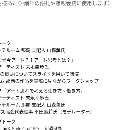
（1名様あたり/講師の謝礼や懇親会費に使用します）
トーク
アンテルーム 那覇 支配人 山森薫氏
なぜ今アート？！アート思考とは？」
/アーティスト 末永幸歩氏
考の概要についてスライドを用いて講演
ーム 那覇の作品を実際に見ながらワークショップ
ク「アート思考で考える生き方、働き方」
/アーティスト 末永幸歩氏
アンテルーム 那覇 支配人 山森薫氏
ンス協会代表理事 平田麻莉氏（モデレーター）
グトーク
buK Style Co-CEO 大瀬良亮