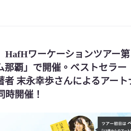
】HafHワーケーションツアー
ム那覇」で開催。ベストセラー『
著者 末永幸歩さんによるアート
同時開催！