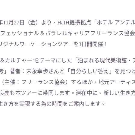
年11月27日（金）より、HafH提携拠点「ホテル アンテ
フェッショナル＆パラレルキャリアフリーランス協
リジナルワーケーションツアーを3日間開催！
ト＆カルチャー’をテーマにした「泊まれる現代美術館・
思考」著者：末永幸歩さんと「自分らしい答え」を見つ
（主催：フリーランス協会）するほか、地元アーティ
良亮も本ツアーに帯同します。滞在中に、新しい生き
生き方を実現する為の時間をご案内します。