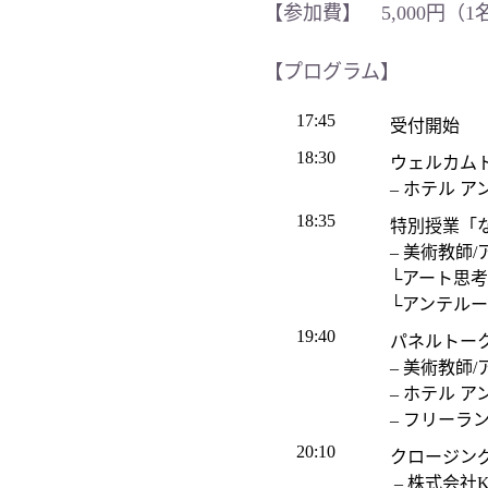
【参加費】 5,000円
【プログラム】
17:45
受付開始
18:30
ウェルカム
– ホテル 
18:35
特別授業「
– 美術教師
└アート思
└アンテル
19:40
パネルトー
– 美術教師
– ホテル 
– フリーラ
20:10
クロージン
– 株式会社Ka