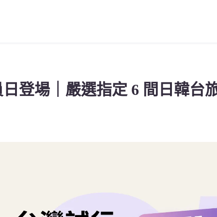
會員日登場｜嚴選指定 6 間日韓
！