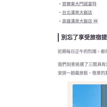
・
首爾東大門諾富特
・
台北漢來大飯店
・
高雄漢來大飯店 🆕
別忘了享受旅宿提
近期每日正午的烈陽，都
我們刻意挑選了三間具有
安排一趟最放鬆、愜意的