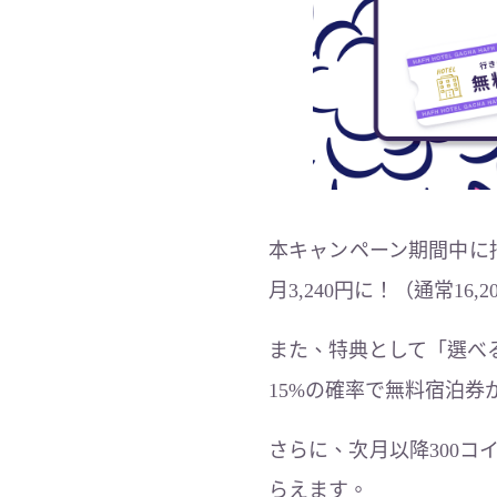
本キャンペーン期間中に
月3,240円に！（通常16,2
また、特典として「選べ
15%の確率で無料宿泊
さらに、次月以降300コ
らえます。