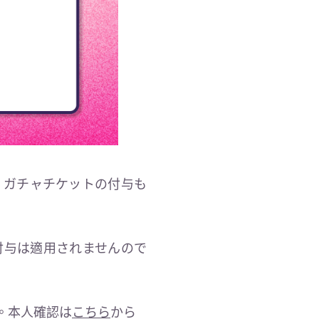
、ガチャチケットの付与も
付与は適用されませんので
。本人確認は
こちら
から