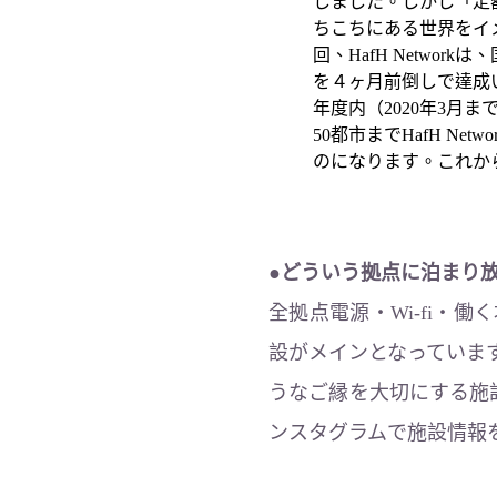
しました。しかし「定
ちこちにある世界をイメ
回、HafH Networ
を４ヶ月前倒しで達成
年度内（2020年3
50都市までHafH 
のになります。これか
●どういう拠点に泊まり
全拠点電源・Wi-fi・
設がメインとなっていま
うなご縁を大切にする施
ンスタグラムで施設情報