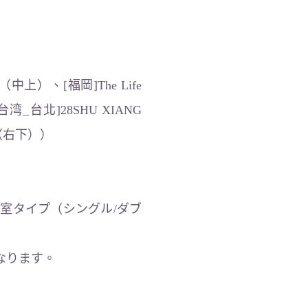
AG（中上）、[福岡]The Life
[台湾_台北]28SHU XIANG
a-（右下））
室タイプ（シングル/ダブ
なります。