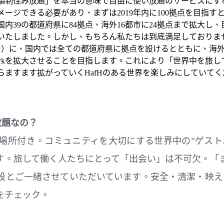
額制住み放題」を本当の意味で自由に使い放題のサービスにす
ージできる必要があり、まずは2019年内に100拠点を目指す
kは、国内39の都道府県に84拠点、海外16都市に24拠点まで拡大し、
いたしました。しかし、もちろん私たちは到底満足しておりませ
月まで）に、国内では全ての都道府県に拠点を設けるとともに、海
Networkを拡大させることを目指します。これにより「世界中を
らますます拡がっていくHafHのある世界を楽しみにしていてく
放題なの？
働く場所付き。コミュニティを大切にする世界中の”ゲス
す。旅して働く人たちにとって「出会い」は不可欠。「
設とご一緒させていただいています。安全・清潔・映えな施
をチェック。