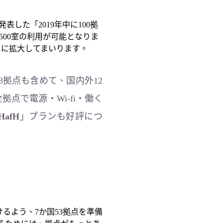
発表した「2019年中に100拠
500室の利用が可能となりま
らに拡大してまいります。
3拠点も含めて、国内外12
点で電源・Wi-fi・働く
afH
」プランも好評につ
けるよう、7か国53拠点を準備