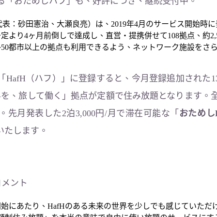
泊まれる「おためしハフ」も、好評につき、継続受付中。
（共同代表：砂田憲治、大瀬良亮）は、2019年4月のサービス開始時に
より4ヶ月前倒しで達成し、直営・提携併せて108拠点、約2,
海外50都市以上の拠点も利用できるよう、ネットワーク施設をさ
HafH（ハフ）」に登録すると、今月登録追加された1
界を、旅して働く」拠点が定額で住み放題となります。全拠
先月発表した2泊3,000円/月で滞在可能な「
おためしH
いたします。
コメント
ス開始にあたり、HafHのある未来の世界を少しでも感じていただ