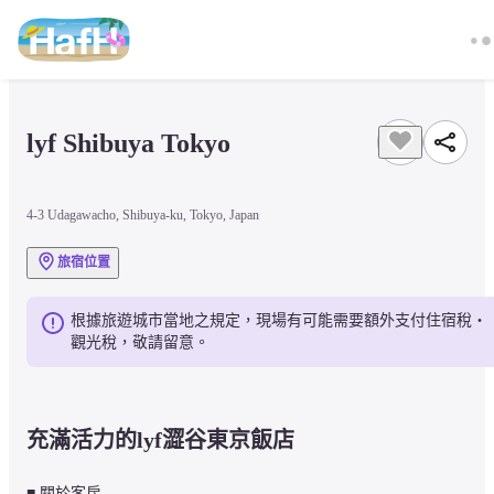
lyf Shibuya Tokyo
4-3 Udagawacho, Shibuya-ku, Tokyo, Japan
旅宿位置
根據旅遊城市當地之規定，現場有可能需要額外支付住宿稅・
觀光稅，敬請留意。
充滿活力的lyf澀谷東京飯店
■ 關於客房
