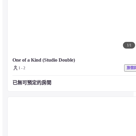
※菜單會根據食材供應情況隨時變更。
■ 位置

lyf澀谷東京飯店位於再開發中的地區，距離澀谷車站步行約7分鐘，
面就是國內外皆知的澀谷文化象徵PARCO，地處生活方式與娛樂區域
的核心之一，位於音樂坂。這一區域擁有購物設施、餐廳和酒吧，無
1
/
1
論何時來訪，僅僅身處其中就能激發好奇心和熱情，充滿活力，完美
象徵了現代日本的生活方式。
One of a Kind (Studio Double)
1 - 2
旅宿
■ 注意事項

如需詢問其他設施或服務的詳情，請查閱官方網站或直接聯繫飯店。
已無可預定的房間