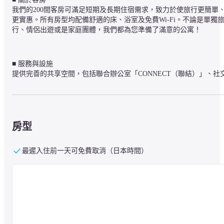
我們的200間客房可滿足短期及長期住宿需求，致力於使旅行更簡單
更實惠。所有房型均配備舒適的床、浴室及免費Wi-Fi。不論是單獨
行、情侶出遊或是家庭團體，我們都為您準備了滿意的公寓！
■ 服務與設施

提供完善的共享空間，包括聯合辦公室「CONNECT（聯結）」、社
廚房「BOND（連結）」、洗衣房「WASH＆HANG（洗滌&掛晾）」
及健身房「BURN（燃燒）」。

※ 2樓社交空間可能因活動租用而暫時無法使用，具體詳情請聯繫飯
店。
房型
■ 餐飲

最遲入住前一天可免費取消（日本時間）
TO THE HERBS

早餐：7:00 - 10:00 (L.O. 9:30)

【早餐】

選擇主菜，搭配日西式半自助餐，為您充電！自豪的貝果三明治、和
式定食等主菜選擇，還有木烤千層麵、新鮮蔬菜沙拉、優格與小麵包
等半自助餐供應，讓您開始美好的一天。

每位 NT$3,850 （含稅）
