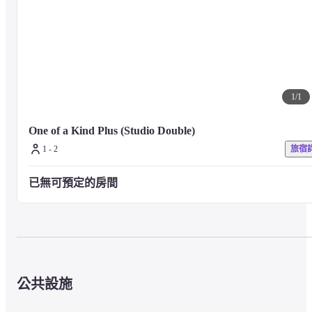
1
/
1
One of a Kind Plus (Studio Double)
1 - 2
旅宿
已無可預定的房間
公共設施