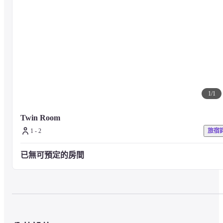
1
/
1
Twin Room
1 - 2
旅宿
已無可預定的房間