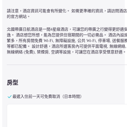
請注意，酒店資訊可能會有所變化。 如需更準確的資訊，請訪問酒店
的官方網站。
北國帶廣日航酒店是一間4星級酒店，可讓您的帶廣之行變得更舒適
逸。 酒店想您所想，能為您提供住宿期間的一切必需品。 酒店內設
繁多，所有房間免費 Wi-Fi, 無障礙設施, 公共 Wi-Fi, 停車場, 送餐服
等都已配備。 設計舒適，酒店所選客房內可提供平面電視, 無線網絡, 
無線網絡 (免費), 禁煙房, 空調等設施，可讓您在酒店享受愜意舒適。 
酒店專門為住客準備了按摩等，可大大提升您對酒店的滿意度。 不論
您是帶著何種目的前往帶廣，北國帶廣日航酒店都可讓您感到尤如置
身間中的溫馨與舒適。
房型
最遲入住前一天可免費取消（日本時間）