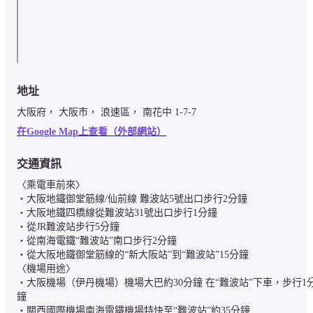
地址
大阪府， 大阪市， 浪速區， 南花中 1-7-7
在Google Map上查看（外部網站）
交通資訊
〈乘電車前來〉

・大阪地鐵御堂筋線/仙前線 難波站5號出口步行2分鐘

・大阪地鐵四橋線從難波站31號出口步行1分鐘

・從JR難波站步行5分鐘

・從南海電鐵“難波站”南口步行2分鐘

・從大阪地鐵御堂筋線的“新大阪站”到“難波站”15分鐘

〈機場用途〉

・大阪機場（伊丹機場）機場大巴約30分鐘 在“難波站”下車，步行1
鐘

・關西國際機場南海電鐵機場特快至“難波站”約35分鐘　