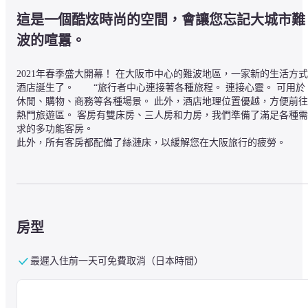
這是一個酷炫時尚的空間，會讓您忘記大城市難
波的喧囂。
2021年春季盛大開幕！ 在大阪市中心的難波地區，一家新的生活方式
酒店誕生了。　　“旅行者中心連接著各種旅程。 連接心靈。 可用於
休閒、購物、商務等各種場景。 此外，酒店地理位置優越，方便前往
熱門旅遊區。 客房有雙床房、三人房和力房，我們準備了滿足各種需
求的多功能客房。

此外，所有客房都配備了絲漣床，以緩解您在大阪旅行的疲勞。
如果您想享用早餐，請訪問酒店一樓。

酒店還設有一間餐廳。

・7Days Fruits Cafe By ALLYS

房型
　早餐 07：00~10：00 （LO 09：30）

　價格：2,420日元
最遲入住前一天可免費取消（日本時間）