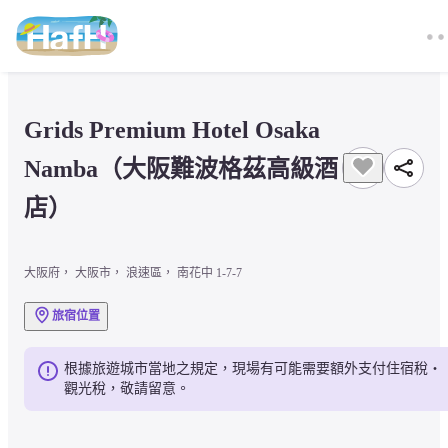
Grids Premium Hotel Osaka 
Namba（大阪難波格茲高級酒
店）
大阪府， 大阪市， 浪速區， 南花中 1-7-7
旅宿位置
根據旅遊城市當地之規定，現場有可能需要額外支付住宿稅・
觀光稅，敬請留意。