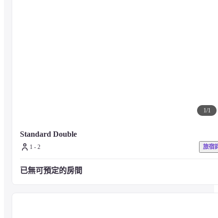
1
/
1
Standard Double
1 - 2
旅宿
已無可預定的房間