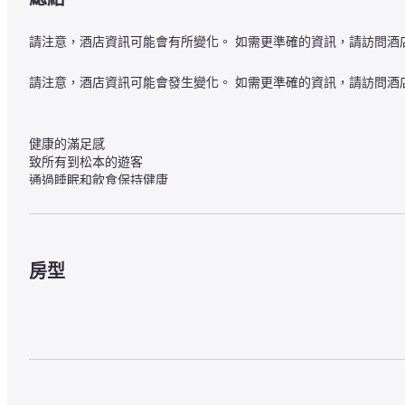
請注意，酒店資訊可能會有所變化。 如需更準確的資訊，請訪問酒
請注意，酒店資訊可能會發生變化。 如需更準確的資訊，請訪問酒
健康的滿足感

致所有到松本的遊客

通過睡眠和飲食保持健康
松本信州 （Shinshu Matsumoto） 一年四季都吸引著人們。

它不僅有很多人來觀光，而且是長野縣商務場所的中心。
房型
在 Alpico Plaza Hotel，您可以享用使用大量來自信州松本的當地蔬
在配備精心挑選的床上用品的房間里享用營養均衡的健康午餐

我們將支援居住在 「信州」 的人們和參觀 「信州」 的人們的健康