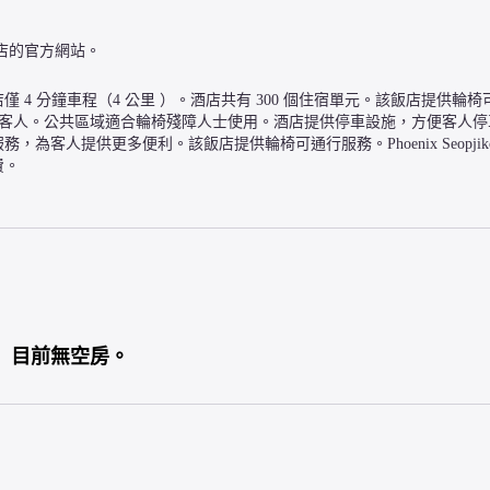
店的官方網站。
4 分鐘車程（4 公里 ）。酒店共有 300 個住宿單元。該飯店提供輪
住的客人。公共區域適合輪椅殘障人士使用。酒店提供停車設施，方便客人
人提供更多便利。該飯店提供輪椅可通行服務。Phoenix Seopjiko
費。
目前無空房。