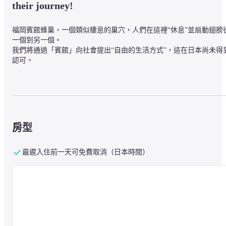
their journey!
福岡賓館蜂巢，一個類似棲息的巢穴，人們在這裡“休息”並扇動翅膀
一個到另一個。

我們將通過「賓館」向社會提出“自由的生活方式”，這在日本尚未得
認可。
■地區

酒店位於以博多祗園山笠而聞名的祗園區，距離地下鐵-五福町站有2
鐘的步行路程，從JR博多站有5分鐘的100日元巴士（步行15分鐘），
從西鐵天神站有5分鐘的100日元巴士車程。
房型
最遲入住前一天可免費取消（日本時間）
■關於設施

在福岡HIVE旅館，我們還舉辦由員工組織的活動和活躍在各個領域
藝術家（例如藝術家，廚師，酒吧經理和學生）帶來的活動。
■關於客房

宿舍設施： 交流電源 / WiFi（WiFi） / 閱讀燈 / 共用淋浴間 / 溫水坐