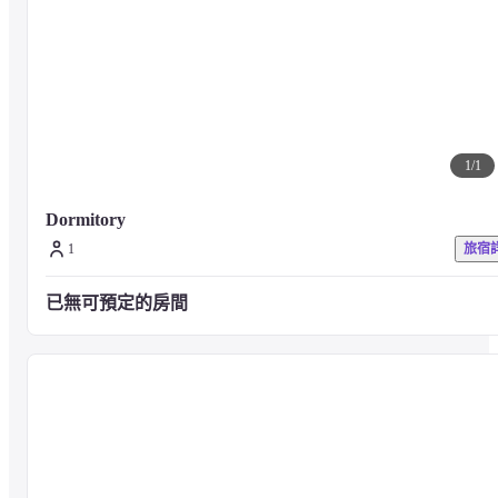
盆（共用） / 共用廚房
私人房間設施：交流電源/WiFi（無線局域網）/閱讀燈/共用淋浴間/共
用溫水坐浴盆/共用廚房
1
/
1
■注意事項

有關設施和服務的其他查詢，請查看酒店官方網站或直接與酒店聯
Dormitory
繫。
1
旅宿
已無可預定的房間