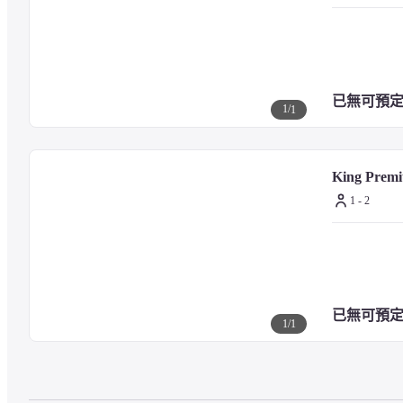
■注意事項
13 歲以上的兒童必須以成人身份預訂
已無可預
若兒童（12 歲以下）於同客床共寢，不另外酌收住宿費用
1
/
1
6~12 歲的客人可以半價享用自助早餐。 5 歲以下的兒童免費
請注意，房價不包括住宿稅，入住當天現場將收取每人每晚 20
加床需另外付費
King Prem
1 - 2
有關設施詳情與服務，煩請查看飯店官方網站或直接聯繫飯店櫃檯
已無可預
1
/
1