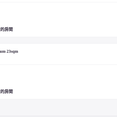
定的房間
0 日幣的東京住宿稅
ium 23sqm
。
定的房間