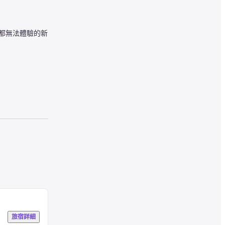
方都無法體驗的新
段所需。餐廳內每
同探索涉谷的魅
旅宿詳細