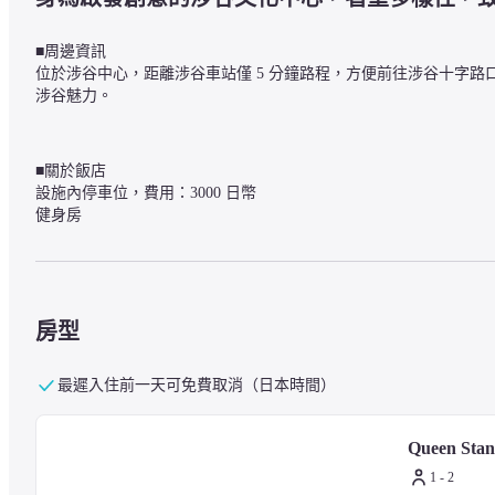
■周邊資訊

位於涉谷中心，距離涉谷車站僅 5 分鐘路程，方便前往涉谷十字路口、
涉谷魅力。
■關於飯店

設施內停車位，費用：3000 日幣

健身房
■關於客房

天氣晴朗時可享受富士山和東京晴空塔全景。
房型
最遲入住前一天可免費取消（日本時間）
■關於餐點（需另行收費）

位於 11 樓的「Gallery 11」 供應國際美食，靈感來自涉
個區域提供不同的餐點內容。 位在 3 樓的「Shibrewya」咖
Queen Sta
力！
1 - 2