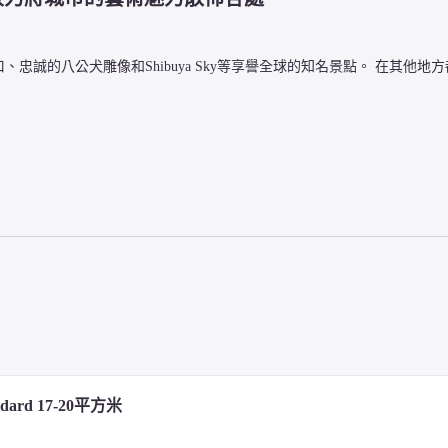
忠誠的八公犬雕像和Shibuya Sky等享譽全球的知名景點。 在其他地
谷市，並融合了日本風味。從早餐、晚餐到酒吧時間，充實的菜單內容符合您各時
啡廳，享用現煮的特色咖啡與招牌鬆餅。 不如來一份美味的「八公犬鬆餅」，一
ndard 17-20平方米