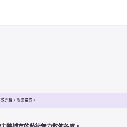
・觀光稅，敬請留意。
致力將城市的藝術魅力散佈各處。