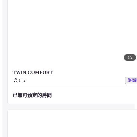
1
/
2
TWIN COMFORT
1 - 2
旅宿
已無可預定的房間