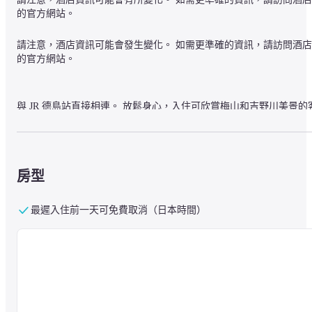
的官方網站。
請注意，酒店資訊可能會發生變化。 如需更準確的資訊，請訪問酒店
的官方網站。
與 JR 德島站直接相連。 放鬆身心，入住可欣賞梅山和吉野川美景的
房。

JR Hotel Clement Tokushima 位於 Clement Plaza，與 JR 德島站直接相
連。 從車站步行 0 分鐘，作為觀光和商務的基地非常方便。
房型
最遲入住前一天可免費取消（日本時間）