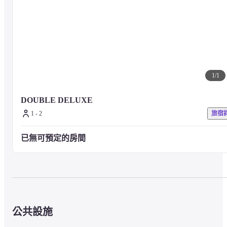
1
/
1
DOUBLE DELUXE
1 - 2
旅宿
已無可預定的房間
公共設施