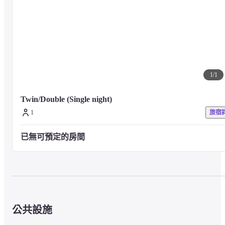
■關於客房

由於是排屋，因此不是寬敞的房間，有6張榻榻米的小平面圖和2張單
人床，但我們想為您提供其他服務來彌補它。
1
/
1
■關於膳食

我之所以不敢在Kura Stay Ikemori吃飯，是因為我希望你越來越多地
Twin/Double (Single night)
城市裡閒逛，發現和參觀當地人經常光顧的美味餐廳。 我們將引導您
前往適合您喜好的餐廳以及當天的晚餐地點。
1
旅宿
已無可預定的房間
■ 注意事項

如需任何其他設施或服務，請訪問酒店官方網站或直接與酒店聯繫。
公共設施