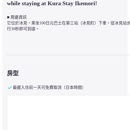
while staying at Kura Stay Ikemori!
■ 周邊資訊

它位於冰見，乘坐100日元巴士在第三站（冰見町）下車，從冰見站
行30秒即可到達。
■關於設施

芬蘭桶式桑拿：安裝在湯之裡池森的露天浴池中。 入住Kura Stay酒
的客人將獲得Yunosato Ikemori的桑拿浴室，費用為2,800日元，而不
2,000日元（含溫泉使用費），一日遊費用為700日元。 桑拿房僅限預
約，如果您願意，請提前預約。

房型
（上班時間：上午 10：00 至晚上 8：00 / 人數：男士桑拿最多 4 人，
女士桑拿最多 3 人）
最遲入住前一天可免費取消（日本時間）
清酒吧池森：店內的室內設計靈感來自啤酒廠，店內播放爵士樂，原
本是二樓的日式房間，現已改建。 我們有來自富山的當地清酒和老闆
娘偶然遇到的縣外清酒釀造廠的清酒。

（Sake BAR上班時間：19點~22點最後入場/Sake BAR休息日：週四和
周日）