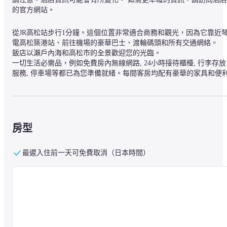
的官方網站。
從JR高松站步行1分鐘。這個位置非常適合商務和觀光，因為它靠近
電高松築港站、前往機場的豪華巴士、渡輪碼頭和所有交通網絡。

飯店以瀨戶內海和高松市的全景歡迎您的光臨。

一切生活必需品，例如免費房內無線網路, 24小時接待櫃檯, 行李存放
服務, 停車場等都已為您準備就緒。每間客房均配有豪華的家具和便
的設施，而JR克萊門特高松酒店的熱情款待和溫馨的氛圍將使您在香
川的逗留成為難忘的經歷。
房型
最遲入住前一天可免費取消（日本時間）