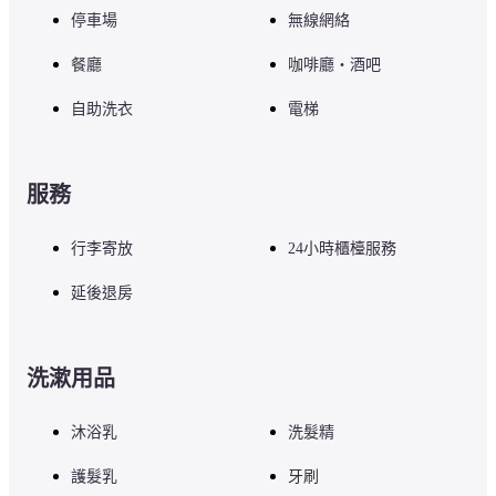
停車場
無線網絡
餐廳
咖啡廳・酒吧
自助洗衣
電梯
服務
行李寄放
24小時櫃檯服務
延後退房
洗漱用品
沐浴乳
洗髮精
護髮乳
牙刷