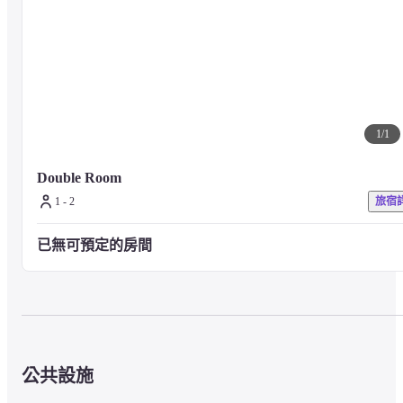
1
/
1
Double Room
1 - 2
旅宿
已無可預定的房間
公共設施