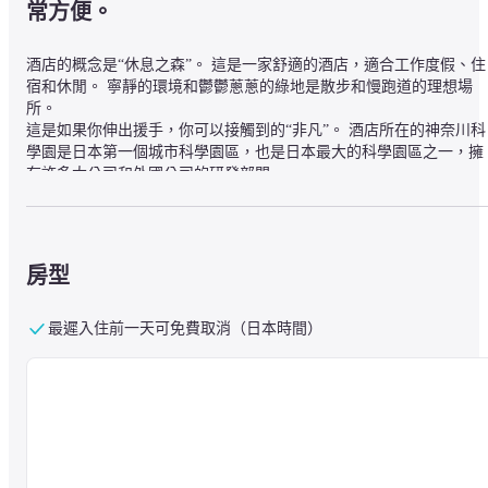
常方便。
酒店的概念是“休息之森”。 這是一家舒適的酒店，適合工作度假、住
宿和休閒。 寧靜的環境和鬱鬱蔥蔥的綠地是散步和慢跑道的理想場
所。

這是如果你伸出援手，你可以接觸到的“非凡”。 酒店所在的神奈川科
學園是日本第一個城市科學園區，也是日本最大的科學園區之一，擁
有許多大公司和外國公司的研發部門。

還有聯合辦公場所“Techpot”、製造資訊圖書館“神奈川縣川崎圖書
館”、診所、便利店、郵局等，具有城市工作場所的所有功能。
房型
■周邊資訊

酒店位於神奈川縣川崎市，距離溝之口站步行約15分鐘。

最遲入住前一天可免費取消（日本時間）
從JR南部線的武藏溝口站（北口）和東急田都市線的溝之口站（東
口）乘坐9號旋轉巴士到KSP。 旅程大約需要5分鐘。

【資訊】

*在工作日上午10點之前，它將作為會員專用巴士運行，因此您將無
上車。