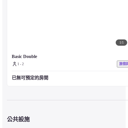
■關於設施

【酒店設施】

・餐廳

・宴會廳

・會議室

・工作空間
1
/
1
■關於客房

互聯網：免費有線和Wi-Fi

Basic Double
面積：18㎡

1 - 2
旅宿
床的尺寸： 長 200釐米 × 寬 140釐米

【設施】
已無可預定的房間
沐浴露、護髮素、洗髮水、洗手液、浴巾、浴巾、浴巾
1樓電梯大廳提供以下設施。

身體毛巾，梳子，剃鬚刀，棉簽和棉簽，浴帽，化妝水，乳白
化妝水，洗面奶，卸妝液，浴鹽
公共設施