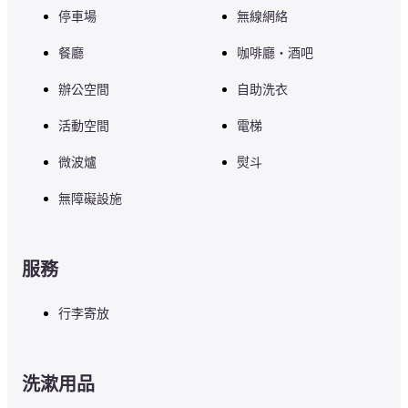
停車場
無線網絡
【設施及用品】
餐廳
咖啡廳・酒吧
空調、衛星電視、淋浴馬桶、互聯網接入（Wi-Fi）、加濕空氣凈化
器、桌面支架、辦公桌鏡子、數字時鐘、冰箱、羽絨被、睡衣、吹風
辦公空間
自助洗衣
機
活動空間
電梯
【租賃設備】
微波爐
熨斗
熨褲機，熨斗

無障礙設施
在客房內，您可以免費使用高速互聯網連接服務，包括有線LAN連接
和無線LAN連接。 請自備電腦和外圍設備。

*根據房間的不同，可能難以連接。 個別路由器可供租用，請告知我
們。

服務
使用與客房相同的ID和密碼，您可以在酒店1樓的大堂和餐廳使用Wi-
Fi。
行李寄放
■關於餐食

洗漱用品
Gran Kitchen（大廚房酒店）

三家餐廳，讓您輕鬆享受小酒館風格的法國和中國美食以及豐富多彩