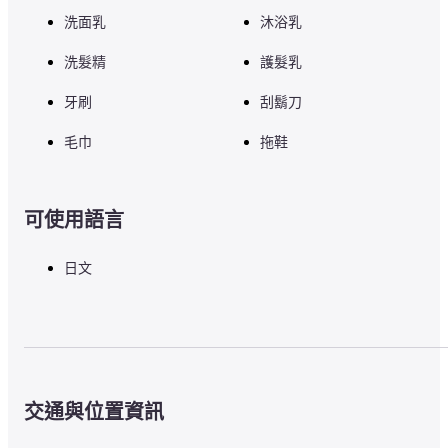
的日本料理。 選擇適合您的生活方式！

洗面乳
沐浴乳
自助晚餐在週六、周日和節假日舉行！ 您可以享用使用時令食材的特
別功能表。
洗髮精
護髮乳
牙刷
刮鬍刀
HafH 是一個不吃飯的過夜計劃。 使用時將收取單獨的費用。
毛巾
拖鞋
■ 注意事項

如需任何其他設施或服務，請訪問酒店官方網站或直接與酒店聯繫。
可使用語言
日文
交通與位置資訊