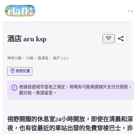
酒店 aru ksp
神奈川縣， 川崎， 高津區， 坂戶 3-2-1
旅宿位置
根據旅遊城市當地之規定，現場有可能需要額外支付住宿稅・
觀光稅，敬請留意。
視野開闊的休息室24小時開放，即使在清晨和深
夜，也有從最近的車站出發的免費穿梭巴士，非