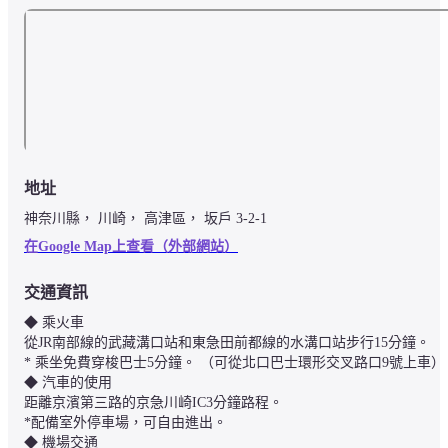
地址
神奈川縣， 川崎， 高津區， 坂戶 3-2-1
在Google Map上查看（外部網站）
交通資訊
◆ 乘火車

從JR南部線的武藏溝口站和東急田前都線的水溝口站步行15分鐘。

* 乘坐免費穿梭巴士5分鐘。 （可從北口巴士環形交叉路口9號上車）

◆ 汽車的使用

距離京濱第三路的京急川崎IC3分鐘路程。

*配備室外停車場，可自由進出。

◆ 機場交通
