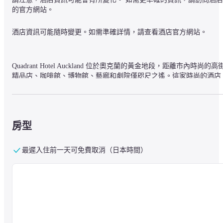
的官方網站。
酒店資訊可能隨時變更。如需準確詳情，請查看酒店官方網站。
Quadrant Hotel Auckland 位於奧克蘭的黃金地段，距離市內時尚的高
精品店、咖啡館、博物館、藝廊和劇院僅咫尺之遙。這家時尚的酒店
交通便利，距離奧克蘭機場僅 30 公里。這家現代化的酒店提供 250 
現代化的工作室和公寓，全部裝潢精美，設備齊全，包括電視、無線
局域網連接和保險箱等現代化設施。所有住宿均適合長期或短期住
宿，每個單位均配有設備齊全的廚房和私人陽台，可俯瞰壯麗的海港
房型
或充滿活力的城市。住宿期間，賓客可使用飯店的多項設施，包括設
備齊全的健身房、桑拿浴室和熱水浴池。忙碌一天之後，賓客可在 
Quad Kitch Café 或優雅的 Quad 酒吧放松身心，沉浸在友好的氣氛中
最遲入住前一天可免費取消（日本時間）