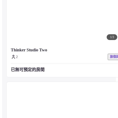
1
/
3
Thinker Studio Two
2
旅宿
已無可預定的房間