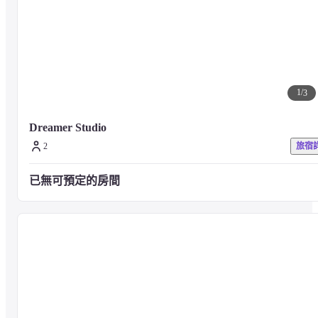
1
/
3
Dreamer Studio
2
旅宿
已無可預定的房間