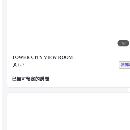
根據香港政府的新法例，由2024年4月22日起，飯店不會在客房內向
人免費提供一次性洗漱用品及塑膠瓶飲用水，但可應要求提供收費的
服務。
1
/
2
室外游泳池目前因緊急維修暫停開放，直至另行通知。對此造成的不
便，我們深感抱歉，並感謝您的諒解。
TOWER CITY VIEW ROOM
1 - 2
旅宿
已無可預定的房間