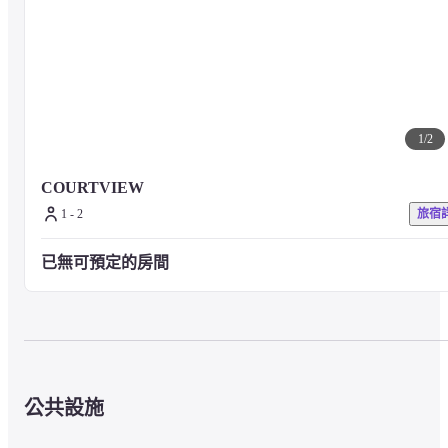
1
/
2
COURTVIEW
1 - 2
旅宿
已無可預定的房間
公共設施