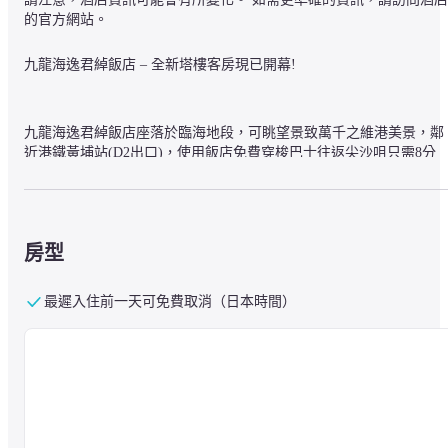
的官方網站。
九龍海逸君綽飯店 – 全新塔樓客房現已開幕!
九龍海逸君綽飯店座落於臨海地段，可眺望景致萬千之維港美景，鄰
近港鐵黃埔站(D2出口)，使用飯店免費穿梭巴士往返尖沙咀只需8分
鐘。毗鄰亦設有往返港島之渡輪碼頭。
飯店提供超過900間豪華舒適的五星級客房和套房、五間高級食府、
房型
種完善設施包括頂層游泳池，水療服務及設有先進器材的健身中心。
九龍海逸君綽飯店更提供多種優質服務及精選優惠，是賓客的不二之
選。
最遲入住前一天可免費取消（日本時間）
九龍海逸君綽飯店於2019年8月開設了以天橋連接到飯店大樓的新塔
樓，提供360間全新塔樓客房及套房。全新客房設計時尚典雅，配備
代化的家具和精緻的大理石浴室，彰顯了飯店的當代風格。新客房開
幕後，可飽覽維港和城市景觀的客房數量將增加至房間總數的7成半