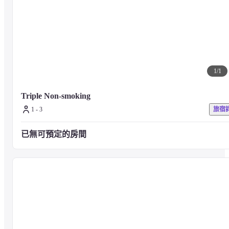
1
/
1
Triple Non-smoking
1 - 3
旅宿
已無可預定的房間