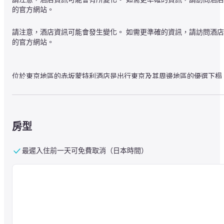
的官方網站。
請注意，酒店資訊可能會發生變化。 如需更準確的資訊，請訪問酒店
的官方網站。
位於東京地區的赤坂蒙特利酒店是出行東京及其周邊地區的優選下榻
酒店。 我們提供各種高品質的設施，讓您住得舒適。 酒店擁有一系
特色服務設施，例如：免費房內無線網路， 24小時前臺， 無障礙設
施， 行李存放服務， 無線網路（公共區域）。 酒店提供各種設施，
如液晶電視/等離子電視， 拖鞋， 互聯網接入 - 無線， 互聯網接入 - 
房型
無線（免費）， 禁煙房，將一天的壓力與壓力拋之腦後。 酒店內的
施包括房內客房和按摩，讓客人在經歷了一次輕鬆的旅行后，能得到
最好的滿足。 赤坂蒙特利酒店是探索東京市的完美基地。
最遲入住前一天可免費取消（日本時間）