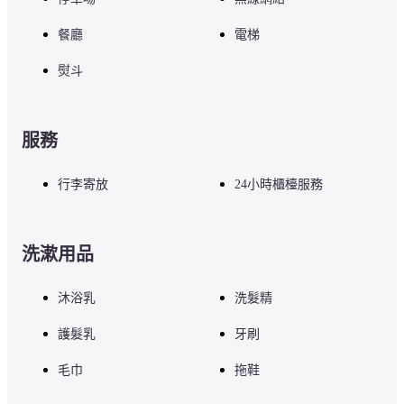
餐廳
電梯
熨斗
服務
行李寄放
24小時櫃檯服務
洗漱用品
沐浴乳
洗髮精
護髮乳
牙刷
毛巾
拖鞋