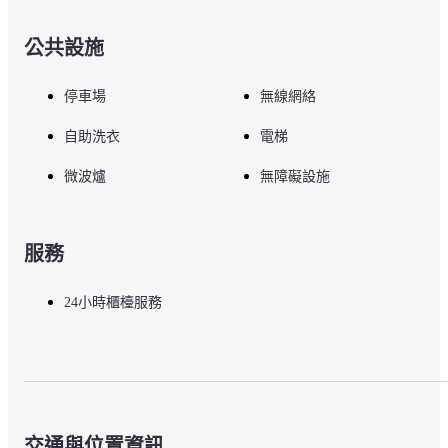
紀州犬像 - 0.5 公里
角谷復健醫院 - 0.7 公里
公共設施
角谷整形外科醫院 - 0.8 公里
東之宮恵美須神社 - 1 公里
日前宮 - 1.4 公里
停車場
無線網絡
日前神宮和國懸神宮 - 1.4 公里
高野寺 - 2.5 公里
自助洗衣
電梯
和歌山城 - 2.7 公里
和歌山動物園 - 2.7 公里
微波爐
無障礙設施
和歌山縣兒童博物館 - 2.8 公里
近代美術館 - 2.9 公里
報恩寺 - 3.4 公里
和歌山市立博物館 - 3.4 公里
服務
紀伊風土記之丘歷史資料館 - 4.3 公里
竈山神社 - 4.6 公里
24小時櫃檯服務
— 最近的機場 —
關西國際機場 (KIX) - 38.7 公里
交通與位置資訊