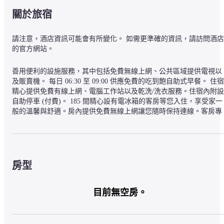
關於旅宿
請注意，酒店資訊可能會有所變化。 如需更準確的資訊，請訪問酒店
的官方網站。
善用便利的設施服務，其中包括免費無線上網、公共區域提供電視以
及販賣機。 每日 06:30 至 09:00 供應免費的吃到飽自助式早餐。 住宿
精心提供免費有線上網、電腦工作站以及乾洗/洗衣服務。住宿內附設
自助停車 (付費)。 185 間精心設有電冰箱的客房等您入住，享受家一
般的溫馨與舒適。房內提供免費無線上網讓您隨時保持連線。客房專
用浴室設有淋浴/浴缸二合一，並精心提供免費盥洗用品以及拖鞋。貼
心提供電話，並且設有書桌以及電熱水壺。
JR 和歌山站東東橫 INN的地點在和歌山市，商業區，開車 3 分鐘就
到和歌山城，6 分鐘則能抵達紀三井寺。 此飯店地點良好，從這裡開
房型
車約 8.1 公里 (5.1 英哩) 會到片男波海水浴場，開車 8.5 公里 (5.3 英
哩) 則會到和歌山永旺購物中心。
目前無空房。
— 附近的景點 —