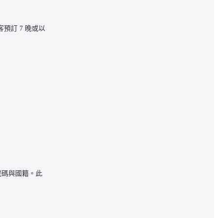
訂 7 晚或以
號碼與國籍。此