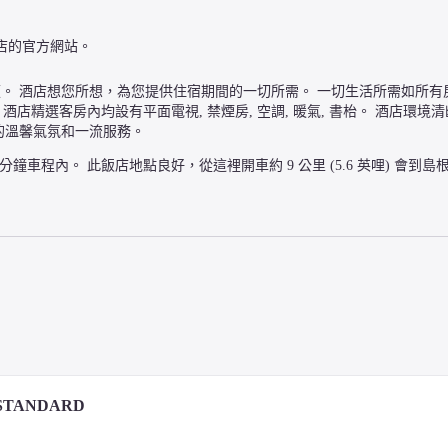
店的官方網站。
酒店想您所想，為您提供住宿期間的一切所需。 一切生活所需如所有房間免費
就緒。 酒店精選客房內均設有平面電視, 禁煙房, 空調, 暖氣, 書枱。 酒店環
的溫馨氣氛和一流服務。
鐘車程內。 此飯店地點良好，從這裡開車約 9 公里 (5.6 英哩) 會到
STANDARD