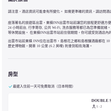
請注意，酒店資訊可能會有所變化。 如需更準確的資訊，請訪問酒
座落著名的旅遊區出雲，東橫INN出雲市站前讓您的旅程更舒適方便。 
24 小時前台, 行李寄存, 公共 Wi-Fi, 洗衣服務等都已為您準備
等休閒設施。 在東橫INN出雲市站前住宿期間，你可感受到酒店內
出雲市站前東橫 INN位在出雲市，島根花之鄉和島根釀酒廠都在 10 分
歷史博物館，開車 10 公里 (6.2 英哩) 則會到稻佐海灘。
— 附近的景點 —
出雲科學博物館 - 1 公里
房型
今岡美術館 - 2.1 公里
出雲彌生博物館 - 2.9 公里
島根花之鄉 - 5 公里
最遲入住前一天可免費取消（日本時間）
出雲文化傳承館 - 5.3 公里
濱山公園 - 5.7 公里
DOUBLE 
島根釀酒廠 - 7.1 公里
大社二緣廣場公路車站 - 8.5 公里
1 - 2
島根縣立古代出雲歷史博物館 - 9 公里