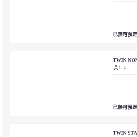
出雲拼布美術館 - 9.4 公里
稻佐海灘 - 10 公里
出雲大社 - 10 公里
荒神谷史跡公園 - 10.9 公里
立久惠峽 - 11 公里
已無可預
出雲阿國塔 - 11.1 公里
— 最近的機場 —
TWIN NO
1 - 2
出雲機場 (IZO) - 14.7 公里
米子機場 (YGJ) - 61.7 公里
出雲市站前東橫 INN的建議機場為出雲機場 (IZO)。
已無可預
TWIN ST