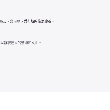
如果您願意，您可以享受有趣的衝浪體驗。
可以發現迷人的藝術和文化。

白劑的床上用品和環保的 ace 床，因此您可以放心，您將入住最高品
。