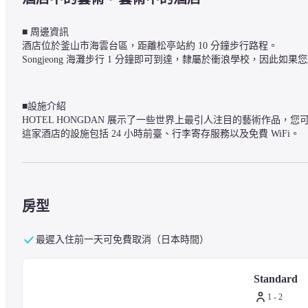
■ 周邊資訊

酒店位於釜山市海雲台區，距離松亭站約 10 分鐘步行路程。

Songjeong 海灘步行 1 分鐘即可到達，隸屬於衝浪學校，因此
■設施介紹

HOTEL HONGDAN 展示了一些世界上最引人注目的藝術作品，您
這家酒店的設施包括 24 小時前臺、行李寄存服務以及免費 WiFi。
■ 關於客房

所有客房均配備害蟲防治和清潔設施，配備病毒控制系統、不含化學漂
房型
最遲入住前一天可免費取消（日本時間）
■ 注意事項

如需任何其他設施或服務，請訪問酒店的官方網站或直接聯繫酒店
Standard
1 - 2