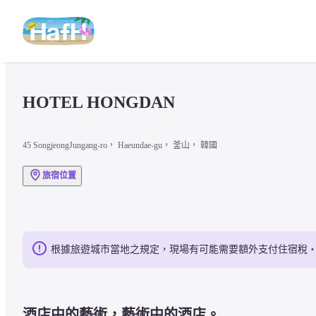
HOTEL HONGDAN
45 SongjeongJungang-ro， Haeundae-gu， 釜山， 韓國
旅宿位置
根據旅遊城市當地之規定，現場有可能需要額外支付住宿稅
酒店中的藝術，藝術中的酒店。