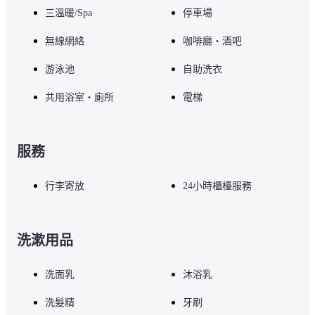
■ 注意事項

三溫暖/Spa
停車場
如需任何其他設施或服務，請訪問酒店官方網站或直接與酒店聯繫。
無線網絡
咖啡廳・酒吧
游泳池
自助洗衣
共用浴室・廁所
電梯
服務
行李寄放
24小時櫃檯服務
洗漱用品
洗面乳
沐浴乳
洗髮精
牙刷