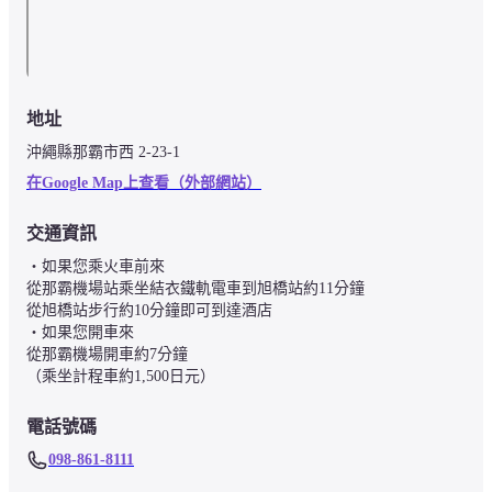
地址
沖繩縣那霸市西 2-23-1
在Google Map上查看（外部網站）
交通資訊
・如果您乘火車前來

從那霸機場站乘坐結衣鐵軌電車到旭橋站約11分鐘

從旭橋站步行約10分鐘即可到達酒店

・如果您開車來

從那霸機場開車約7分鐘

（乘坐計程車約1,500日元）
電話號碼
098-861-8111