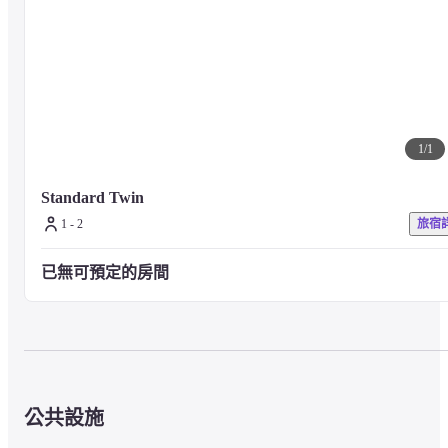
*使用游泳池和桑拿浴室是固定費用。 請注意，每款產品均不單獨出
售。

*您可以在入住期間隨時使用它。 您可以在房間的平板電腦上查看游
池和桑拿房的擁堵狀態。

（您可以在退房當天使用至11：00。 ）

*請不要暴露紋身和紋身。 請穿防皮疹並使用隱藏的貼紙。
1
/
1
建議泳池使用時間：4 月至 10 月
同一樓層的私人桑拿浴室將另行收費。 請在接待處申請。
Standard Twin
1 - 2
旅宿
■關於客房

已無可預定的房間
木紋設計融合了間接照明和百葉窗等細節，營造出寧靜的氛圍。

所有客房都配有可用作床的沙發。
■關於餐食（額外收費）

酒店內的咖啡廳全天供應當地食材的餐點。
公共設施