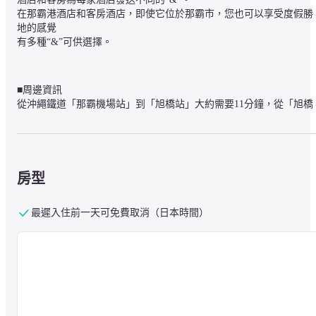
在那霸港酒店和客房酒店，即使它位於那霸市，您也可以享受度假勝
地的感覺

有多種“&”可供選擇。
■周邊資訊

從沖繩鐵道「那霸機場站」到「旭橋站」大約需要11分鐘，從「旭橋
站」步行到酒店大約需要10分鐘。
■關於設施

房型
[對於那些希望使用游泳池和桑拿浴室的人]

使用游泳池和桑拿浴室需額外付費。

根據當天的供應情況，可以在現場進行額外的購買。 成人1,800日元
最遲入住前一天可免費取消（日本時間）
（含稅）
一旦達到容量，銷售將立即結束。