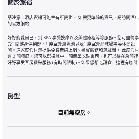
關於旅宿
請注意，酒店資訊可能會有所變化。 如需更準確的資訊，請訪問酒店
的官方網站。
好好寵愛自己，到 SPA 享受按摩以及美體療程等等服務。您可盡情享
受1 間健身俱樂部、1 座室外游泳池以及1 座室外網球場等等休閒設
施。這家度假村還提供免費無線上網、禮賓服務和遊戲間。 此度假村
有 3 間餐廳，您可以選擇其中一間簡單吃點東西，也可以待在房間裡
好好享受客房餐點服務 (有時間限制)。如果您想吃甜食，這裡有咖啡
廳可以滿足您的味蕾。每日可享受免費迎賓接待，並與其他房客一起
同歡。想為一天劃下美好句點，就到酒吧/酒廊喝一杯吧。每日 06:00 
至 11:00 付費供應吃到飽自助式早餐。 住宿精心提供 24 小時商務中
心、大廳免費報紙以及乾洗/洗衣服務。正在計畫一個承塔萊的活動？
此間度假村擁有 1076 平方英呎 (100 平方公尺) 的場地，而且附設會
房型
中心以及2 間會議室。房客可乘坐付費機場來回接駁車 (24 小時)。此
外，住宿內也有免費自助停車。 252 間精心設有電冰箱以及迷你吧的
獨特裝潢客房等您入住，享受家一般的溫馨與舒適。客房設有私人陽
目前無空房。
台。房內提供 55 吋 LCD 液晶電視，並且提供數位電視節目。客房專
用浴室設有獨立浴缸和淋浴設備，並精心提供淋浴花灑以及免費盥洗
用品。