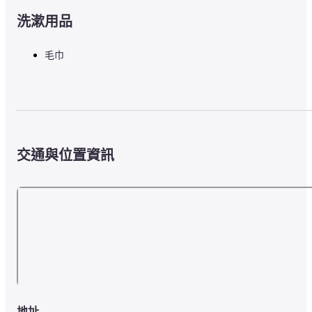
卡馬拉海灘 - 8.4 公里
洗漱用品
適合普吉島拉古娜都喜天麗的機場是普吉島國際機場 (HKT) - 16.9 公
毛巾
里
交通與位置資訊
地址