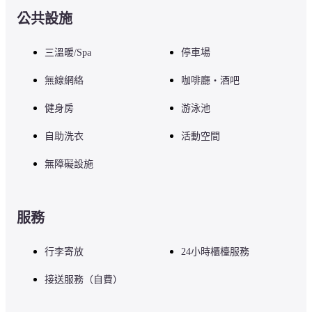
普吉島拉古娜都喜天麗的地點在承塔萊，海邊，開車 3 分鐘就會到普
公共設施
吉船大道購物中心，8 分鐘則能抵達素林海灘。 此海灘度假村地點絕
佳，從這裡開車約 8.4 公里 (5.2 英哩) 可以到卡馬拉海灘，開車 16.4 
公里 (10.2 英哩) 則會抵達芭東海灘。
三溫暖/Spa
停車場
— 附近的景點 —
無線網絡
咖啡廳・酒吧
健身房
游泳池
普吉船大道購物中心 - 1.5 公里
拉古那普吉高爾夫球俱樂部 - 1.7 公里
自助洗衣
活動空間
普吉港 - 1.9 公里
邦濤夜市 - 2.7 公里
無障礙設施
邦濤海灘 - 2.9 公里
斯里納斯國家公園 - 3.3 公里
普吉冒險迷你高爾夫 - 3.4 公里
藍樹 - 3.8 公里
服務
蘇林廣場 - 4.9 公里
素林海灘 - 6 公里
行李寄放
24小時櫃檯服務
潘西海灘 - 6.3 公里
蘭辛格海灘 - 6.8 公里
接送服務（自費）
拉揚海灘 - 7.7 公里
巴那那海灘 - 7.8 公里